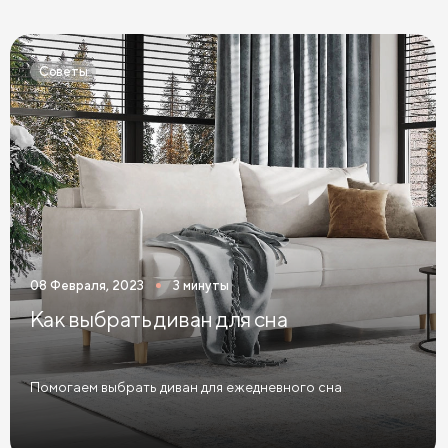
Кровати Экокожа
Кровати 90 х 200 с ящиками
Кровати 120 х 200 с ящиками
Советы
Кровати 140 х 200 с ящиками
Кровати 160 х 200 с ящиками
Кровати 180 х 200 с ящиками
Кровати 200 х 200 с ящиками
Кровати мятного цвета
Кровати тёмного цвета
Кровати горчичного цвета
08 Февраля, 2023
3 минуты
Кровати бирюзового цвета
Как выбрать диван для сна
Кровати в современном стиле
Кровати в стиле лофт
Кровати в скандинавском стиле
Помогаем выбрать диван для ежедневного сна
Кровати в классическом стиле
Кровати без изголовья