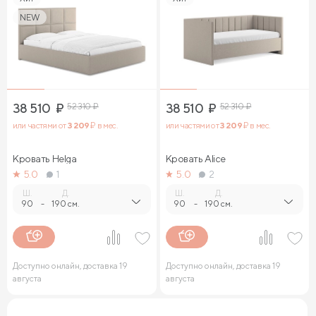
NEW
38 510
₽
52 310
₽
38 510
₽
52 310
₽
или частями от
3 209
₽ в мес.
или частями от
3 209
₽ в мес.
Кровать Helga
Кровать Alice
5.0
1
5.0
2
Ш.
Д.
Ш.
Д.
90
-
190 см.
90
-
190 см.
Доступно онлайн, доставка 19
Доступно онлайн, доставка 19
августа
августа