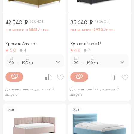
42 540
₽
62 040
₽
35 640
₽
48 200
₽
или частями от
3 545
₽ в мес.
или частями от
2 970
₽ в мес.
Кровать Amanda
Кровать Paola R
5.0
4
4.8
7
Ш.
Д.
Ш.
Д.
90
-
190 см.
90
-
190 см.
Доступно онлайн, доставка 19
Доступно онлайн, доставка 19
августа
августа
Хит
Хит