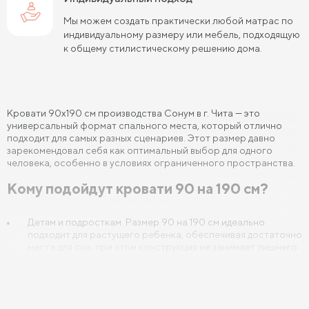
Мы можем создать практически любой матрас по
Кровати 140х190 см
Кровати 160х190 см
индивидуальному размеру или мебель, подходящую
к общему стилистическому решению дома.
Кровати 180х190 см
Кровати 200х190 см
Кровати 80х200 см
Кровати 90х200 см
Кровати 120х200 см
Кровати 140х200 см
Кровати 90х190 см производства Сонум в г. Чита — это
универсальный формат спального места, который отлично
Кровати 160х200 см (Евро размер)
подходит для самых разных сценариев. Этот размер давно
зарекомендовал себя как оптимальный выбор для одного
Кровати 180х200 см
Кровати 200х200 см (Кинг Сайз)
человека, особенно в условиях ограниченного пространства.
Кому подойдут кровати 90 на 190 см?
Кровати с подъемным механизмом
Кровати для взрослых
Кровати с ящиками
Детям и подросткам. Размер 90 на 190 см идеально
подходит для растущего ребенка, обеспечивая достаточно
Кровати 160 х 200 с подъемным механизмом и ящиками
места для сна, при этом конструкция не занимает лишнего
пространства в комнате.
Кровати 140 х 200 с подъемным механизмом и ящиками
Взрослым. Данные
односпальные кровати
прекрасно
подойдут любому взрослому человеку среднего
телосложения, особенно если спальное место