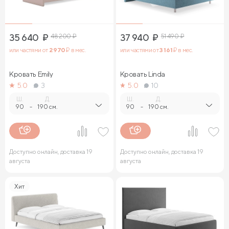
35 640
₽
48 200
₽
37 940
₽
51 490
₽
или частями от
2 970
₽ в мес.
или частями от
3 161
₽ в мес.
Кровать Emily
Кровать Linda
5.0
3
5.0
10
Ш.
Д.
Ш.
Д.
90
-
190 см.
90
-
190 см.
Доступно онлайн, доставка 19
Доступно онлайн, доставка 19
августа
августа
Хит