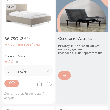
Хит
NEW
36 790
₽
49 850
₽
Основание Aquarius
или частями от
3 065
₽ в мес.
Имеет функцию вибрационного
массажа, улучшает
кровообращение и предотвращает
Кровать Vivien
затекание мышц
5.0
1
Ш.
Д.
90
-
190 см.
Доступно онлайн, доставка 19
августа