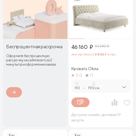
Беспроцентная рассрочка
46 160
₽
63 240
₽
или частями от
3 846
₽ в мес.
Оформите беспроцентную
рассрочку на сайте всего за 2
минуты при оформлении заказа
Кровать Olivia
5.0
17
Ш.
Д.
90
-
190 см.
Доступно онлайн, доставка 19
августа
Хит
Хит