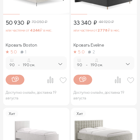
50 930
₽
70 050
₽
33 340
₽
44 920
₽
или частями от
4 244
₽ в мес.
или частями от
2 778
₽ в мес.
Кровать Boston
Кровать Eveline
5.0
1
5.0
2
Ш.
Д.
Ш.
Д.
90
-
190 см.
90
-
190 см.
Доступно онлайн, доставка 19
Доступно онлайн, доставка 19
августа
августа
Хит
Хит