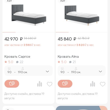
Хит
Хит
42 970
₽
58 680
₽
45 840
₽
62 780
₽
или частями от
3 580
₽ в мес.
или частями от
3 820
₽ в мес.
Кровать Caprice
Кровать Alma
5.0
22
5.0
21
Ш.
Д.
Ш.
Д.
90
-
190 см.
90
-
190 см.
Доступно онлайн, доставка 19
Доступно онлайн, доставка 19
августа
августа