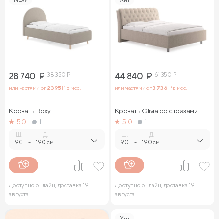
28 740
₽
38 350
₽
44 840
₽
61 350
₽
или частями от
2 395
₽ в мес.
или частями от
3 736
₽ в мес.
Кровать Roxy
Кровать Olivia со стразами
5.0
1
5.0
1
Ш.
Д.
Ш.
Д.
90
-
190 см.
90
-
190 см.
Доступно онлайн, доставка 19
Доступно онлайн, доставка 19
августа
августа
Хит