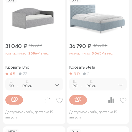
Хит
Хит
31 040
₽
41 630
₽
36 790
₽
49 850
₽
или частями от
2 586
₽ в мес.
или частями от
3 065
₽ в мес.
Кровать Uno
Кровать Stella
4.8
22
5.0
2
Ш.
Д.
Ш.
Д.
90
-
190 см.
90
-
190 см.
Доступно онлайн, доставка 19
Доступно онлайн, доставка 19
августа
августа
NEW
Хит