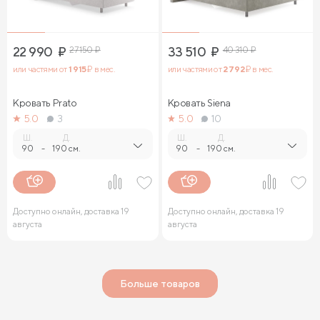
22 990
₽
27 150
₽
33 510
₽
40 310
₽
или частями от
1 915
₽ в мес.
или частями от
2 792
₽ в мес.
Кровать Prato
Кровать Siena
5.0
3
5.0
10
Ш.
Д.
Ш.
Д.
90
-
190 см.
90
-
190 см.
Доступно онлайн, доставка 19
Доступно онлайн, доставка 19
августа
августа
Больше товаров