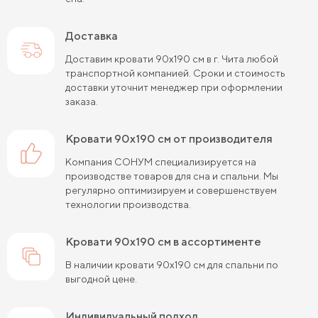
Кровати шириной 80 см (Узкие)
Доставка
Кровати шириной 90 см
Кровати шириной 120 см
Доставим кровати 90х190 см в г. Чита любой
транспортной компанией. Сроки и стоимость
Кровати шириной 140 см
Кровати шириной 160 см
доставки уточнит менеджер при оформлении
заказа.
Кровати шириной 180 см
Кровати шириной 200 см
кровати 90х190 см от производителя
Высокие кровати
Низкие кровати
Компания СОНУМ специализируется на
Кровати длиной 180 см
Кровати длиной 190 см
производстве товаров для сна и спальни. Мы
регулярно оптимизируем и совершенствуем
Кровати длиной 200 см
технологии производства.
Кровати 80х180 см (для маленькой комнаты)
кровати 90х190 см в ассортименте
Кровати 90х180 см
Кровати 120х180 см
В наличии кровати 90х190 см для спальни по
выгодной цене.
Большие кровати
Кровати 80х190 см
Кровати 90х190 см
Кровати 120х190 см
Индивидуальный подход