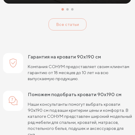
Кровати с низким изголовьем
Кровати с высоким изголовьем
Все статьи
Кровати с мягким изголовьем
Кровати светлых цветов
Кровати в стиле прованс
Кровати в стиле минимализм
Кровати в стиле хай-тек
Кровати семейные
Гарантия на кровати 90х190 см
Кровати белого цвета
Кровати голубого цвета
Компания СОНУМ предоставляет своим клиентам
гарантию от 18 месяцев до 10 лет на всю
Кровати цвета графит
Кровати желтого цвета
выпускаемую продукцию.
Кровати зеленого цвета
Кровати коричневого цвета
Поможем подобрать кровати 90х190 см
Кровати красного цвета
Кровати оранжевого цвета
Наши консультанты помогут выбрать кровати
90х190 см под ваши критерии цены и комфорта. В
Кровати розового цвета
Кровати серого цвета
каталоге СОНУМ представлен широкий модельный
ряд мебели для спальни, кроватей, матрасов,
Кровати синего цвета
Кровати фиолетового цвета
постельного белья, подушек и аксессуаров для
сна.
Кровати черного цвета
Кровати бежевого цвета