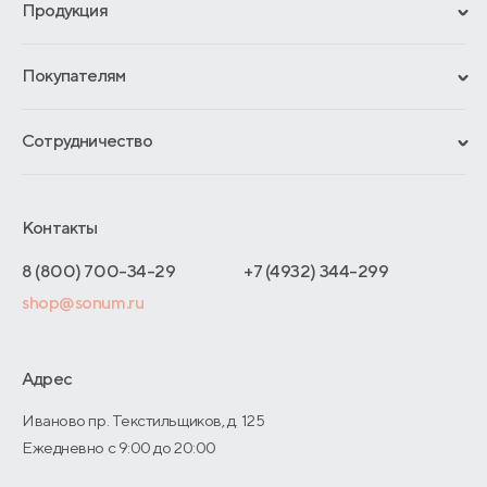
Продукция
Сертификаты
Покупателям
Гарантии
Рассрочка и кредит
Материалы и технологии
Сотрудничество
Обмен и возврат
Сроки изготовления
Франчайзинг
Доставка и оплата
Блог
Отельерам
Контакты
Как оформить заказ
Отзывы покупателей
Интернет-магазинам
Адреса магазинов
8 (800) 700-34-29
+7 (4932) 344-299
Оптовые продажи
shop@sonum.ru
Договор-оферты
Дизайнерам интерьеров
О производстве
Адрес
Иваново пр. Текстильщиков, д. 125
Ежедневно с 9:00 до 20:00