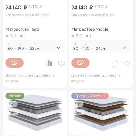
24 140
₽
37 140
₽
24 140
₽
37 140
₽
или частями от
2 011
₽ в мес.
или частями от
2 011
₽ в мес.
Матрас Neo Hard
Матрас Neo Middle
5.0
1
5.0
1
Ш.
Д.
В.
Ш.
Д.
В.
80
-
190
-
22 см.
80
-
190
-
24 см.
Доступно онлайн, доставка 12
Доступно онлайн, доставка 12
августа
августа
Мягкий
Средний/Жесткий
Хит
Хит
New
New