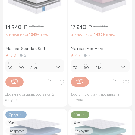
14 940
₽
22 980
₽
17 240
₽
26 520
₽
или частями от
1 245
₽ в мес.
или частями от
1 436
₽ в мес.
Матрас Standart Soft
Матрас Flex Hard
5.0
2
4.7
7
Ш.
Д.
В.
Ш.
Д.
В.
80
-
190
-
21 см.
70
-
180
-
21 см.
Доступно онлайн, доставка 12
Доступно онлайн, доставка 12
августа
августа
Средний
Мягкий
Хит
Хит
В скрутке
В скрутке