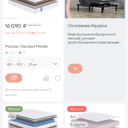
16 090
₽
24 750
₽
Основание Aquarius
или частями от
1 340
₽ в мес.
Имеет функцию вибрационного
массажа, улучшает
кровообращение и предотвращает
Матрас Standart Middle
затекание мышц
5.0
4
Ш.
Д.
В.
80
-
190
-
21 см.
Доступно онлайн, доставка 12
августа
Мягкий
Жесткий
Хит
Хит
В скрутке