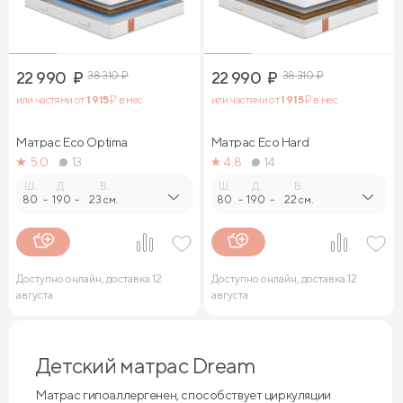
22 990
₽
38 310
₽
22 990
₽
38 310
₽
или частями от
1 915
₽ в мес.
или частями от
1 915
₽ в мес.
Матрас Eco Optima
Матрас Eco Hard
5.0
13
4.8
14
Ш.
Д.
В.
Ш.
Д.
В.
80
-
190
-
23 см.
80
-
190
-
22 см.
Доступно онлайн, доставка 12
Доступно онлайн, доставка 12
августа
августа
Детский матрас Dream
Матрас гипоаллергенен, способствует циркуляции