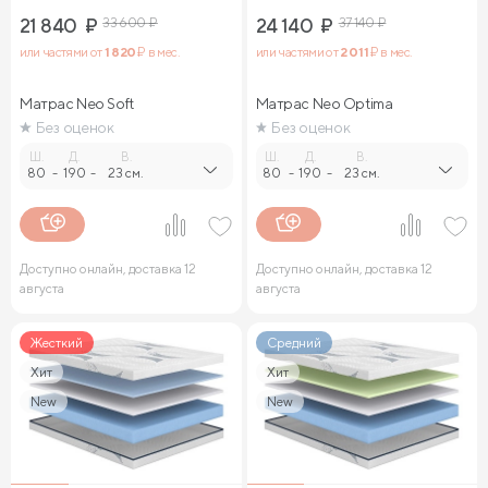
21 840
₽
33 600
₽
24 140
₽
37 140
₽
или частями от
1 820
₽ в мес.
или частями от
2 011
₽ в мес.
Матрас Neo Soft
Матрас Neo Optima
Без оценок
Без оценок
Ш.
Д.
В.
Ш.
Д.
В.
80
-
190
-
23 см.
80
-
190
-
23 см.
Доступно онлайн, доставка 12
Доступно онлайн, доставка 12
августа
августа
Жесткий
Средний
Хит
Хит
New
New