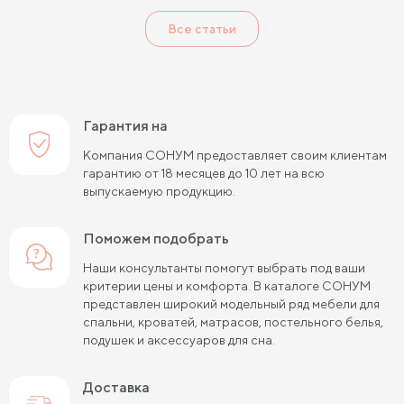
Все статьи
Односпальные пружинные матрасы
Кокосовые пружинные матрасы
Пружинные матрасы 80 см
Гарантия на
Пружинные матрасы 120 см
Компания СОНУМ предоставляет своим клиентам
гарантию от 18 месяцев до 10 лет на всю
Пружинные матрасы 140 см
выпускаемую продукцию.
Пружинные матрасы 160 см
Поможем подобрать
Пружинные матрасы 180 см
Наши консультанты помогут выбрать под ваши
критерии цены и комфорта. В каталоге СОНУМ
Пружинные матрасы 80х190 см
представлен широкий модельный ряд мебели для
спальни, кроватей, матрасов, постельного белья,
Пружинные матрасы 90х200 см
подушек и аксессуаров для сна.
Пружинные матрасы 120х200 см
Доставка
Пружинные матрасы 140х200 см