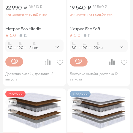
22 990
₽
38 310
₽
19 540
₽
32 560
₽
или частями от
1 915
₽ в мес.
или частями от
1 628
₽ в мес.
Матрас Eco Middle
Матрас Eco Soft
5.0
10
5.0
11
Ш.
Д.
В.
Ш.
Д.
В.
80
-
190
-
24 см.
80
-
190
-
23 см.
Доступно онлайн, доставка 12
Доступно онлайн, доставка 12
августа
августа
Жесткий
Средний
Хит
Хит
New
New