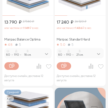
13 790
₽
27 580
₽
17 240
₽
26 520
₽
или частями от
1 149
₽ в мес.
или частями от
1 436
₽ в мес.
Матрас Balance Optima
Матрас Standart Hard
4.8
5
5.0
5
Ш.
Д.
В.
Ш.
Д.
В.
80
-
190
-
18 см.
80
-
190
-
21 см.
Доступно онлайн, доставка 12
Доступно онлайн, доставка 12
августа
августа
Средний
Хит