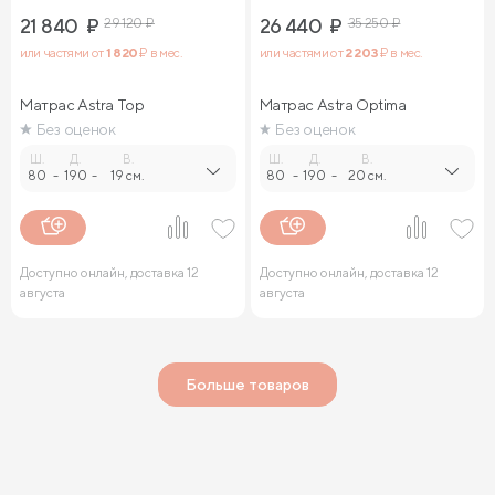
21 840
₽
29 120
₽
26 440
₽
35 250
₽
или частями от
1 820
₽ в мес.
или частями от
2 203
₽ в мес.
Матрас Astra Top
Матрас Astra Optima
Без оценок
Без оценок
Ш.
Д.
В.
Ш.
Д.
В.
80
-
190
-
19 см.
80
-
190
-
20 см.
Доступно онлайн, доставка 12
Доступно онлайн, доставка 12
августа
августа
Больше товаров