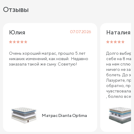
Отзывы
Юлия
Наталия 
07.07.2026
Очень хороший матрас, прошло 5 лет
Долго выбира
никаких изменений, как новый. Недавно
себе на 8 мар
заказала такой же сыну. Советую!
на нем сплю.
ничего не зат
болеть. До эт
Лазурите, пр
обратно, про
чувствовала 
, болело все т
плечи. Реком
Сонум к поку
дня . Спасибо
Матрас Dianta Optima