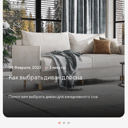
Тонкие матрасы
Матрасы с независимыми пружинами
Советы
Матрасы из латекса
Кокосовые матрасы
Матрасы из латекса и кокоса
Матрасы с эффектом памяти
Высокие матрасы
Матрасы с 5 зонами жесткости
Матрасы с 7 зонами жесткости
08 Февраля, 2023
3 минуты
Односпальные матрасы
Двуспальные матрасы
Как выбрать диван для сна
Матрасы для кроватей
Матрасы для кроватей трансформеров
Помогаем выбрать диван для ежедневного сна
Тонкие мягкие матрасы
Тонкие жесткие матрасы
Односпальные матрасы 80х190
Матрасы 200x200 см
Односпальные матрасы 90х200