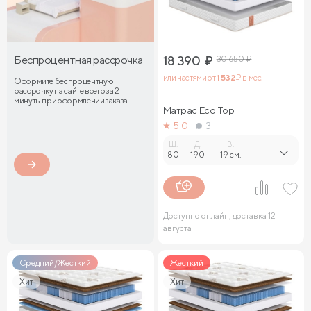
Беспроцентная рассрочка
18 390
₽
30 650
₽
или частями от
1 532
₽ в мес.
Оформите беспроцентную
рассрочку на сайте всего за 2
минуты при оформлении заказа
Матрас Eco Top
5.0
3
Ш.
Д.
В.
80
-
190
-
19 см.
Доступно онлайн, доставка 12
августа
Средний/Жесткий
Жесткий
Хит
Хит