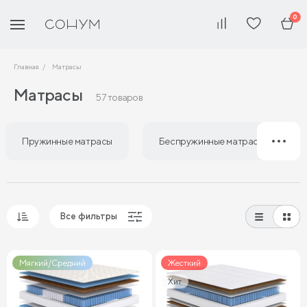
0
Главная
Матрасы
Матрасы
57 товаров
Пружинные матрасы
Беспружинные матрасы
Все фильтры
Популярные
Мягкий/Средний
Жесткий
Сначала дешевые
Сначала дорогие
Хит