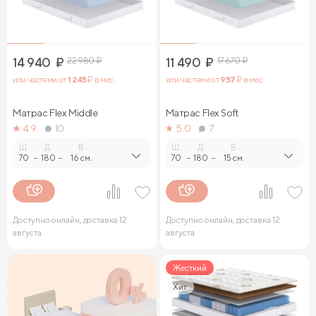
14 940
₽
22 980
₽
11 490
₽
17 670
₽
или частями от
1 245
₽ в мес.
или частями от
957
₽ в мес.
Матрас Flex Middle
Матрас Flex Soft
4.9
10
5.0
7
Ш.
Д.
В.
Ш.
Д.
В.
70
-
180
-
16 см.
70
-
180
-
15 см.
Доступно онлайн, доставка 12
Доступно онлайн, доставка 12
августа
августа
Жесткий
Хит