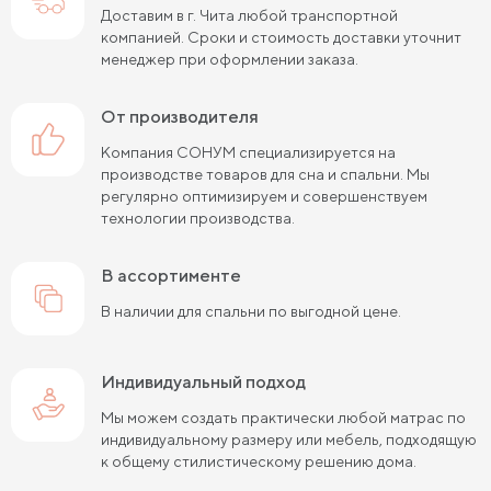
Доставим в г. Чита любой транспортной
Матрасы средней жесткости 160х200
компанией. Сроки и стоимость доставки уточнит
менеджер при оформлении заказа.
Пружинные матрасы 160х200 см
от производителя
Пружинные матрасы 180х200 см
Матрасы в скрутке
Компания СОНУМ специализируется на
Пружинные матрасы 200х200 см
производстве товаров для сна и спальни. Мы
регулярно оптимизируем и совершенствуем
Матрасы средней жесткости 200 на 200
технологии производства.
Пружинные матрасы средней жесткости
в ассортименте
Жесткие матрасы 120х200 см
В наличии для спальни по выгодной цене.
Жесткие матрасы шириной 160 см
Индивидуальный подход
Матрасы средней жесткости 140х200
Мы можем создать практически любой матрас по
Жесткие матрасы шириной 140 см
индивидуальному размеру или мебель, подходящую
к общему стилистическому решению дома.
Жесткие пружинные матрасы 160х200 см