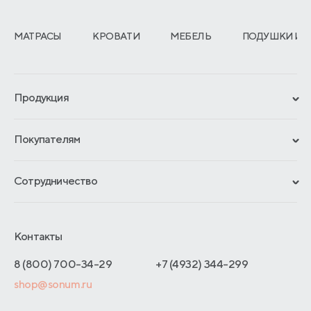
МАТРАСЫ
КРОВАТИ
МЕБЕЛЬ
ПОДУШКИ И 
Продукция
Сертификаты
Покупателям
Гарантии
Рассрочка и кредит
Материалы и технологии
Сотрудничество
Обмен и возврат
Сроки изготовления
Франчайзинг
Доставка и оплата
Блог
Отельерам
Контакты
Как оформить заказ
Отзывы покупателей
Интернет-магазинам
Адреса магазинов
8 (800) 700-34-29
+7 (4932) 344-299
Оптовые продажи
shop@sonum.ru
Договор-оферты
Дизайнерам интерьеров