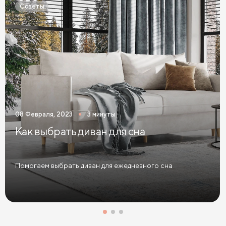
Советы
Матрасы из латекса
Кокосовые матрасы
Матрасы из латекса и кокоса
Матрасы с эффектом памяти
Высокие матрасы
Матрасы с 5 зонами жесткости
Матрасы с 7 зонами жесткости
08 Февраля, 2023
3 минуты
Односпальные матрасы
Двуспальные матрасы
Как выбрать диван для сна
Матрасы для кроватей
Матрасы для кроватей трансформеров
Помогаем выбрать диван для ежедневного сна
Тонкие мягкие матрасы
Тонкие жесткие матрасы
Односпальные матрасы 80х190
Матрасы 200x200 см
Односпальные матрасы 90х200