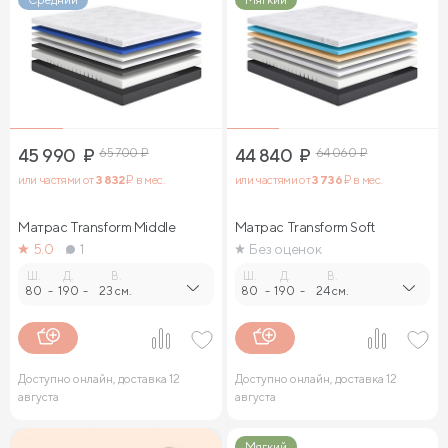
45 990
₽
65 700
₽
44 840
₽
64 060
₽
или частями от
3 832
₽ в мес.
или частями от
3 736
₽ в мес.
Матрас Transform Middle
Матрас Transform Soft
5.0
1
Без оценок
Ш.
Д.
В.
Ш.
Д.
В.
80
-
190
-
23 см.
80
-
190
-
24 см.
Доступно онлайн, доставка 12
Доступно онлайн, доставка 12
августа
августа
Мягкий