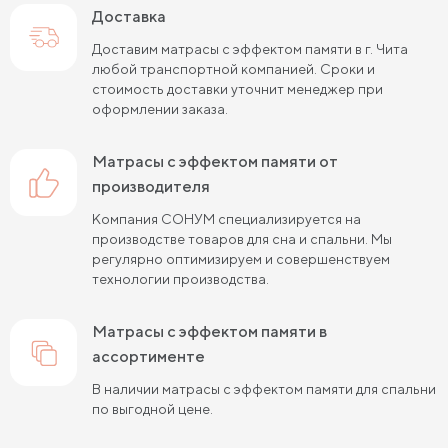
Доставка
Матрасы средней жесткости 160х200
Доставим матрасы с эффектом памяти в г. Чита
Пружинные матрасы 160х200 см
любой транспортной компанией. Сроки и
стоимость доставки уточнит менеджер при
Пружинные матрасы 180х200 см
Матрасы в скрутке
оформлении заказа.
Пружинные матрасы 200х200 см
матрасы с эффектом памяти от
Матрасы средней жесткости 200 на 200
производителя
Компания СОНУМ специализируется на
Пружинные матрасы средней жесткости
производстве товаров для сна и спальни. Мы
регулярно оптимизируем и совершенствуем
Жесткие матрасы 120х200 см
технологии производства.
Жесткие матрасы шириной 160 см
матрасы с эффектом памяти в
Матрасы средней жесткости 140х200
ассортименте
Жесткие матрасы шириной 140 см
В наличии матрасы с эффектом памяти для спальни
по выгодной цене.
Жесткие пружинные матрасы 160х200 см