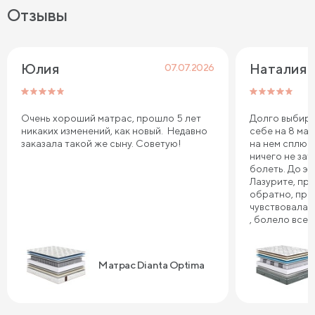
Отзывы
Юлия
Наталия 
07.07.2026
Очень хороший матрас, прошло 5 лет
Долго выбира
никаких изменений, как новый. Недавно
себе на 8 мар
заказала такой же сыну. Советую!
на нем сплю.
ничего не зат
болеть. До эт
Лазурите, пр
обратно, про
чувствовала 
, болело все т
плечи. Реком
Сонум к поку
дня . Спасибо
Матрас Dianta Optima