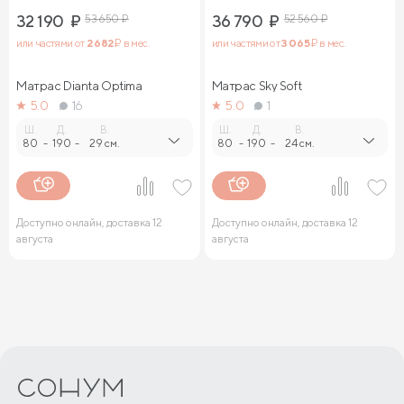
32 190
₽
53 650
₽
36 790
₽
52 560
₽
или частями от
2 682
₽ в мес.
или частями от
3 065
₽ в мес.
Матрас Dianta Optima
Матрас Sky Soft
5.0
16
5.0
1
Ш.
Д.
В.
Ш.
Д.
В.
80
-
190
-
29 см.
80
-
190
-
24 см.
Доступно онлайн, доставка 12
Доступно онлайн, доставка 12
августа
августа