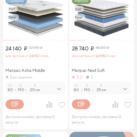
Средний
Мягкий
Хит
Хит
New
New
24 140
₽
32 190
₽
28 740
₽
44 210
₽
или частями от
2 011
₽ в мес.
или частями от
2 395
₽ в мес.
Матрас Astra Middle
Матрас Next Soft
Без оценок
5.0
2
Ш.
Д.
В.
Ш.
Д.
В.
80
-
190
-
20 см.
80
-
190
-
25 см.
Доступно онлайн, доставка 12
Доступно онлайн, доставка 12
августа
августа