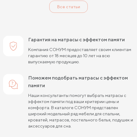
Все статьи
Односпальные пружинные матрасы
Кокосовые пружинные матрасы
Пружинные матрасы 80 см
Гарантия на матрасы с эффектом памяти
Пружинные матрасы 120 см
Компания СОНУМ предоставляет своим клиентам
гарантию от 18 месяцев до 10 лет на всю
Пружинные матрасы 140 см
выпускаемую продукцию.
Пружинные матрасы 160 см
Поможем подобрать матрасы с эффектом
Пружинные матрасы 180 см
памяти
Пружинные матрасы 80х190 см
Наши консультанты помогут выбрать матрасы с
эффектом памяти под ваши критерии цены и
Пружинные матрасы 90х200 см
комфорта. В каталоге СОНУМ представлен
широкий модельный ряд мебели для спальни,
Пружинные матрасы 120х200 см
кроватей, матрасов, постельного белья, подушек и
аксессуаров для сна.
Пружинные матрасы 140х200 см