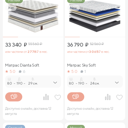
Мягкий
Мягкий
Хит
New
33 340
₽
55 560
₽
36 790
₽
52 560
₽
или частями от
2 778
₽ в мес.
или частями от
3 065
₽ в мес.
Матрас Dianta Soft
Матрас Sky Soft
5.0
6
5.0
1
Ш.
Д.
В.
Ш.
Д.
В.
80
-
190
-
29 см.
80
-
190
-
24 см.
Доступно онлайн, доставка 12
Доступно онлайн, доставка 12
августа
августа
Средний
Мягкий