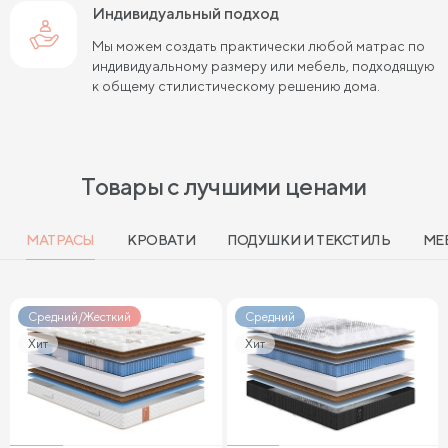
Жесткие беспружинные матрасы 160х200 см
Индивидуальный подход
Мы можем создать практически любой матрас по
Мягкие беспружинные матрасы
индивидуальному размеру или мебель, подходящую
к общему стилистическому решению дома.
Высокие двуспальные матрасы
Высокие матрасы 200 см длиной
Высокие матрасы 140х200 см
Товары с лучшими ценами
Высокие матрасы 160х200 см
МАТРАСЫ
КРОВАТИ
ПОДУШКИ И ТЕКСТИЛЬ
МЕ
Высокие матрасы 180х200 см
Матрасы с независимыми пружинами 160х200 см
Средний/Жесткий
Средний
Матрасы с независимыми пружинами 180х200 см
Хит
Хит
Матрасы с независимыми пружинами 200х200 см
Матрасы 60 см шириной
Матрасы 80 см шириной