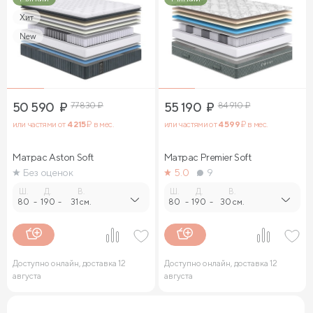
Хит
New
50 590
₽
77 830
₽
55 190
₽
84 910
₽
или частями от
4 215
₽ в мес.
или частями от
4 599
₽ в мес.
Матрас Aston Soft
Матрас Premier Soft
Без оценок
5.0
9
Ш.
Д.
В.
Ш.
Д.
В.
80
-
190
-
31 см.
80
-
190
-
30 см.
Доступно онлайн, доставка 12
Доступно онлайн, доставка 12
августа
августа