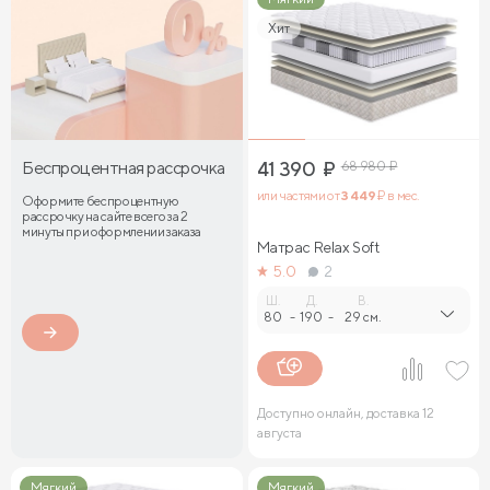
Хит
Беспроцентная рассрочка
41 390
₽
68 980
₽
или частями от
3 449
₽ в мес.
Оформите беспроцентную
рассрочку на сайте всего за 2
минуты при оформлении заказа
Матрас Relax Soft
5.0
2
Ш.
Д.
В.
80
-
190
-
29 см.
Доступно онлайн, доставка 12
августа
Мягкий
Мягкий