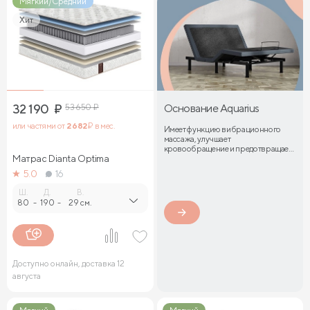
Мягкий/Средний
Хит
32 190
₽
53 650
₽
Основание Aquarius
или частями от
2 682
₽ в мес.
Имеет функцию вибрационного
массажа, улучшает
кровообращение и предотвращает
Матрас Dianta Optima
затекание мышц
5.0
16
Ш.
Д.
В.
80
-
190
-
29 см.
Доступно онлайн, доставка 12
августа