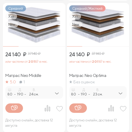
Средний
Средний/Жесткий
Хит
Хит
New
New
24 140
₽
37 140
₽
24 140
₽
37 140
₽
или частями от
2 011
₽ в мес.
или частями от
2 011
₽ в мес.
Матрас Neo Middle
Матрас Neo Optima
5.0
1
Без оценок
Ш.
Д.
В.
Ш.
Д.
В.
80
-
190
-
24 см.
80
-
190
-
23 см.
Доступно онлайн, доставка 12
Доступно онлайн, доставка 12
августа
августа