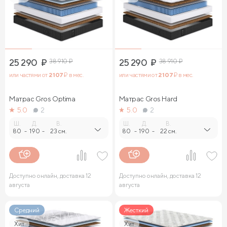
25 290
₽
38 910
₽
25 290
₽
38 910
₽
или частями от
2 107
₽ в мес.
или частями от
2 107
₽ в мес.
Матрас Gros Optima
Матрас Gros Hard
5.0
2
5.0
2
Ш.
Д.
В.
Ш.
Д.
В.
80
-
190
-
23 см.
80
-
190
-
22 см.
Доступно онлайн, доставка 12
Доступно онлайн, доставка 12
августа
августа
Средний
Жесткий
Хит
Хит