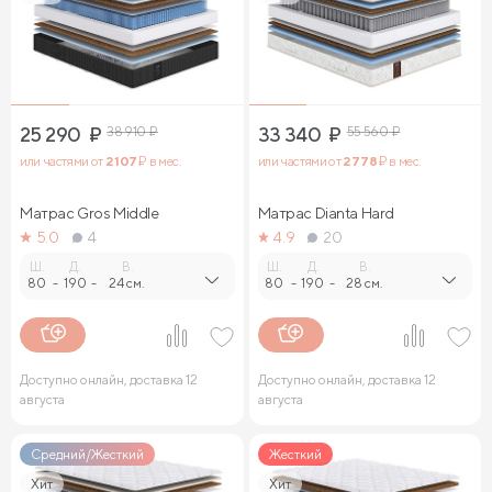
25 290
₽
38 910
₽
33 340
₽
55 560
₽
или частями от
2 107
₽ в мес.
или частями от
2 778
₽ в мес.
Матрас Gros Middle
Матрас Dianta Hard
5.0
4
4.9
20
Ш.
Д.
В.
Ш.
Д.
В.
80
-
190
-
24 см.
80
-
190
-
28 см.
Доступно онлайн, доставка 12
Доступно онлайн, доставка 12
августа
августа
Средний/Жесткий
Жесткий
Хит
Хит