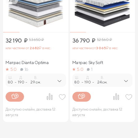
Хит
New
32 190
₽
53 650
₽
36 790
₽
52 560
₽
или частями от
2 682
₽ в мес.
или частями от
3 065
₽ в мес.
Матрас Dianta Optima
Матрас Sky Soft
5.0
16
5.0
1
Ш.
Д.
В.
Ш.
Д.
В.
80
-
190
-
29 см.
80
-
190
-
24 см.
Доступно онлайн, доставка 12
Доступно онлайн, доставка 12
августа
августа