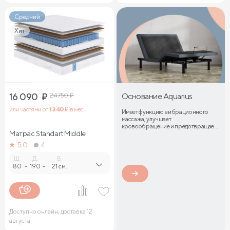
Средний
Хит
16 090
₽
24 750
₽
Основание Aquarius
или частями от
1 340
₽ в мес.
Имеет функцию вибрационного
массажа, улучшает
кровообращение и предотвращает
Матрас Standart Middle
затекание мышц
5.0
4
Ш.
Д.
В.
80
-
190
-
21 см.
Доступно онлайн, доставка 12
августа