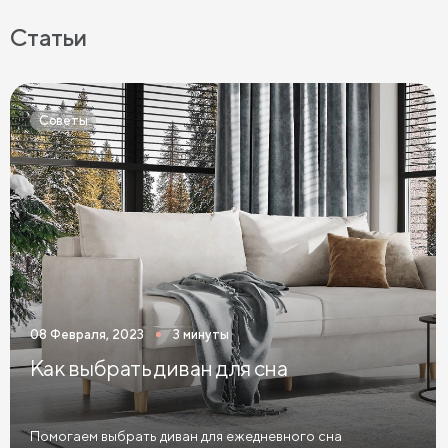
Беспружинные матрасы
Мягкие матрасы
Статьи
Матрасы средней жесткости
Жесткие матрасы
Тонкие матрасы
Матрасы с независимыми пружинами
Советы
Матрасы из латекса
Кокосовые матрасы
Матрасы из латекса и кокоса
Матрасы с эффектом памяти
Высокие матрасы
Матрасы с 5 зонами жесткости
Матрасы с 7 зонами жесткости
08 Февраля, 2023
3 минуты
Односпальные матрасы
Двуспальные матрасы
Как выбрать диван для сна
Матрасы для кроватей
Матрасы для кроватей трансформеров
Помогаем выбрать диван для ежедневного сна