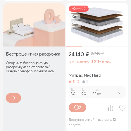
Жесткий
Хит
New
Беспроцентная рассрочка
24 140
₽
37 140
₽
или частями от
2 011
₽ в мес.
Оформите беспроцентную
рассрочку на сайте всего за 2
минуты при оформлении заказа
Матрас Neo Hard
5.0
1
Ш.
Д.
В.
80
-
190
-
22 см.
Доступно онлайн, доставка 12
августа