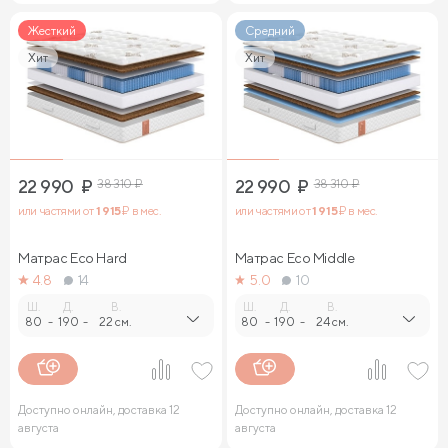
Жесткий
Средний
Хит
Хит
22 990
₽
38 310
₽
22 990
₽
38 310
₽
или частями от
1 915
₽ в мес.
или частями от
1 915
₽ в мес.
Матрас Eco Hard
Матрас Eco Middle
4.8
14
5.0
10
Ш.
Д.
В.
Ш.
Д.
В.
80
-
190
-
22 см.
80
-
190
-
24 см.
Доступно онлайн, доставка 12
Доступно онлайн, доставка 12
августа
августа