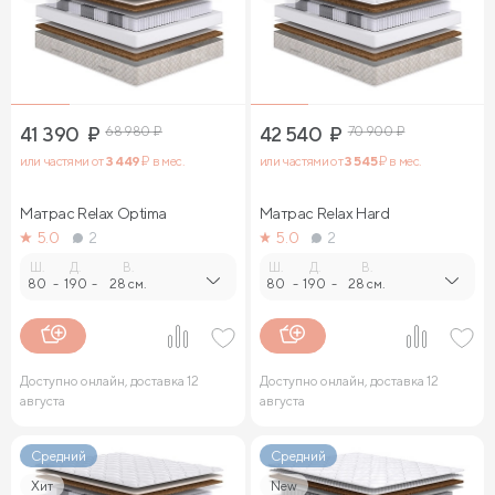
41 390
₽
68 980
₽
42 540
₽
70 900
₽
или частями от
3 449
₽ в мес.
или частями от
3 545
₽ в мес.
Матрас Relax Optima
Матрас Relax Нard
5.0
2
5.0
2
Ш.
Д.
В.
Ш.
Д.
В.
80
-
190
-
28 см.
80
-
190
-
28 см.
Доступно онлайн, доставка 12
Доступно онлайн, доставка 12
августа
августа
Средний
Средний
Хит
New