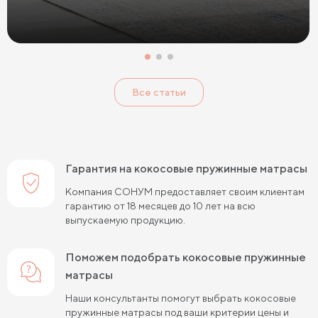
Тонкие мягкие матрасы
Тонкие жесткие матрасы
Односпальные матрасы 80х190
Матрасы 200x200 см
Односпальные матрасы 90х200
Все статьи
Односпальные пружинные матрасы
Кокосовые пружинные матрасы
Пружинные матрасы 80 см
Гарантия на кокосовые пружинные матрасы
Пружинные матрасы 120 см
Компания СОНУМ предоставляет своим клиентам
гарантию от 18 месяцев до 10 лет на всю
Пружинные матрасы 140 см
выпускаемую продукцию.
Пружинные матрасы 160 см
Поможем подобрать кокосовые пружинные
Пружинные матрасы 180 см
матрасы
Пружинные матрасы 80х190 см
Наши консультанты помогут выбрать кокосовые
пружинные матрасы под ваши критерии цены и