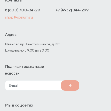
Контакты
Как оформить заказ
Отзывы покупателей
Интернет-магазинам
Адреса магазинов
8 (800) 700-34-29
+7 (4932) 344-299
Оптовые продажи
shop@sonum.ru
Договор-оферты
Дизайнерам интерьеров
О производстве
Адрес
Иваново пр. Текстильщиков, д. 125
Ежедневно с 9:00 до 20:00
Подпишитесь на наши
новости
Мы в соцсетях