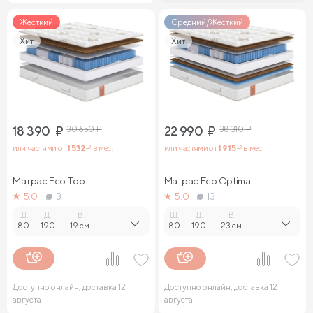
Жесткий
Средний/Жесткий
Хит
Хит
18 390
₽
30 650
₽
22 990
₽
38 310
₽
или частями от
1 532
₽ в мес.
или частями от
1 915
₽ в мес.
Матрас Eco Top
Матрас Eco Optima
5.0
3
5.0
13
Ш.
Д.
В.
Ш.
Д.
В.
80
-
190
-
19 см.
80
-
190
-
23 см.
Доступно онлайн, доставка 12
Доступно онлайн, доставка 12
августа
августа