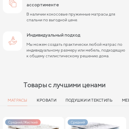
ассортименте
Жесткие матрасы шириной 140 см
В наличии кокосовые пружинные матрасы для
спальни по выгодной цене.
Жесткие пружинные матрасы 160х200 см
Жесткие беспружинные матрасы 160х200 см
Индивидуальный подход
Мы можем создать практически любой матрас по
Мягкие беспружинные матрасы
индивидуальному размеру или мебель, подходящую
к общему стилистическому решению дома.
Высокие двуспальные матрасы
Высокие матрасы 200 см длиной
Высокие матрасы 140х200 см
Товары с лучшими ценами
Высокие матрасы 160х200 см
МАТРАСЫ
КРОВАТИ
ПОДУШКИ И ТЕКСТИЛЬ
МЕ
Высокие матрасы 180х200 см
Матрасы с независимыми пружинами 160х200 см
Средний/Жесткий
Средний
Матрасы с независимыми пружинами 180х200 см