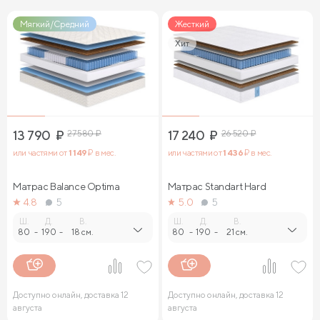
Мягкий/Средний
Жесткий
Хит
13 790
₽
27 580
₽
17 240
₽
26 520
₽
или частями от
1 149
₽ в мес.
или частями от
1 436
₽ в мес.
Матрас Balance Optima
Матрас Standart Hard
4.8
5
5.0
5
Ш.
Д.
В.
Ш.
Д.
В.
80
-
190
-
18 см.
80
-
190
-
21 см.
Доступно онлайн, доставка 12
Доступно онлайн, доставка 12
августа
августа