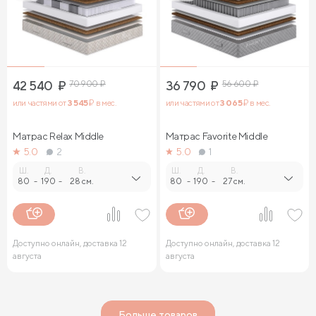
42 540
₽
70 900
₽
36 790
₽
56 600
₽
или частями от
3 545
₽ в мес.
или частями от
3 065
₽ в мес.
Матрас Relax Middle
Матрас Favorite Middle
5.0
2
5.0
1
Ш.
Д.
В.
Ш.
Д.
В.
80
-
190
-
28 см.
80
-
190
-
27 см.
Доступно онлайн, доставка 12
Доступно онлайн, доставка 12
августа
августа
Больше товаров