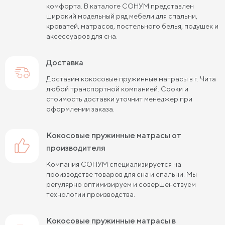
Пружинные матрасы 90х200 см
комфорта. В каталоге СОНУМ представлен
широкий модельный ряд мебели для спальни,
Пружинные матрасы 120х200 см
кроватей, матрасов, постельного белья, подушек и
аксессуаров для сна.
Пружинные матрасы 140х200 см
Доставка
Матрасы средней жесткости 160х200
Доставим кокосовые пружинные матрасы в г. Чита
Пружинные матрасы 160х200 см
любой транспортной компанией. Сроки и
стоимость доставки уточнит менеджер при
Пружинные матрасы 180х200 см
Матрасы в скрутке
оформлении заказа.
Пружинные матрасы 200х200 см
кокосовые пружинные матрасы от
Матрасы средней жесткости 200 на 200
производителя
Компания СОНУМ специализируется на
Пружинные матрасы средней жесткости
производстве товаров для сна и спальни. Мы
регулярно оптимизируем и совершенствуем
Жесткие матрасы 120х200 см
технологии производства.
Жесткие матрасы шириной 160 см
кокосовые пружинные матрасы в
Матрасы средней жесткости 140х200