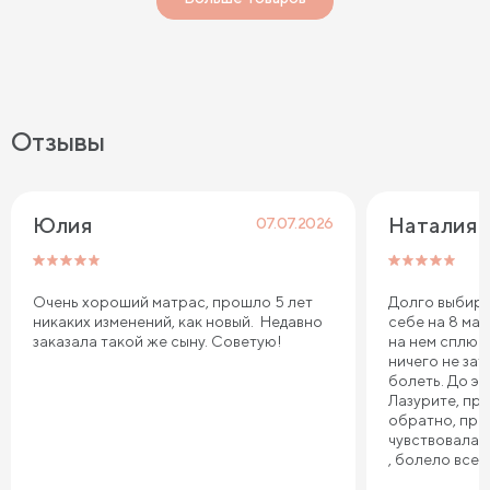
Отзывы
Юлия
Наталия 
07.07.2026
Очень хороший матрас, прошло 5 лет
Долго выбира
никаких изменений, как новый. Недавно
себе на 8 мар
заказала такой же сыну. Советую!
на нем сплю.
ничего не зат
болеть. До эт
Лазурите, пр
обратно, про
чувствовала 
, болело все т
плечи. Реком