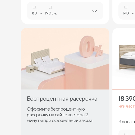
Ш.
Д.
Ш.
80
-
190 см.
140
-
18 39
Беспроцентная рассрочка
или час
Оформите беспроцентную
рассрочку на сайте всего за 2
минуты при оформлении заказа
Кровать
Ш.