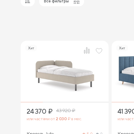
Все фильтры
Популярные
Сначала дешевые
Сначала дорогие
Хит
Хит
5
24 370
₽
41 39
43 920
₽
или частями от
2 030
₽ в мес.
или час
Кровать Julia
Кроват