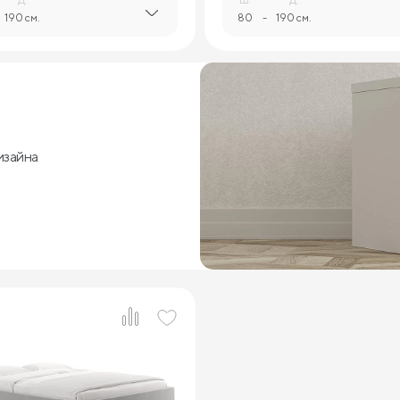
190 см.
80
-
190 см.
изайна
3