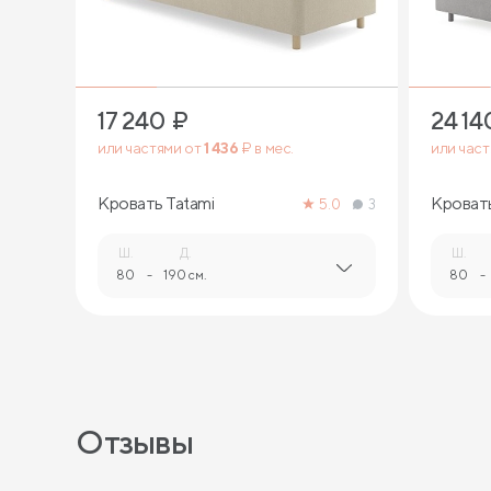
17 240
₽
24 14
или частями от
1 436
₽ в мес.
или час
Кровать Tatami
Кровать
5.0
3
Ш.
Д.
Ш.
80
-
190 см.
80
-
Отзывы