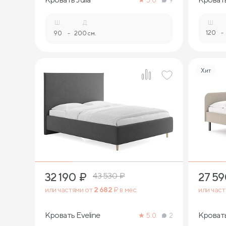
5.0
9
Ш.
Д.
Ш.
120
-
90
-
200 см.
Хит
3
32 190
₽
27 5
43 530
₽
или частями от
2 682
₽ в мес.
или час
Кровать Eveline
Кровать
5.0
2