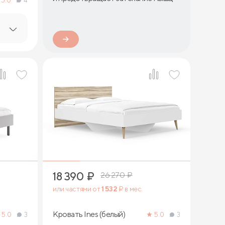
5.0
4
2
18 390
₽
26 270
₽
или частями от
1 532
₽ в мес.
Кровать Ines (белый)
5.0
3
5.0
3