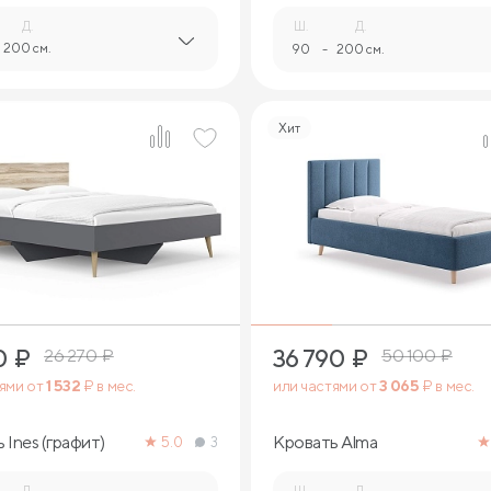
Д.
Ш.
Д.
200 см.
90
-
200 см.
Хит
2
3
0
₽
36 790
₽
26 270
₽
50 100
₽
тями от
1 532
₽ в мес.
или частями от
3 065
₽ в мес.
 Ines (графит)
Кровать Alma
5.0
3
Д.
Ш.
Д.