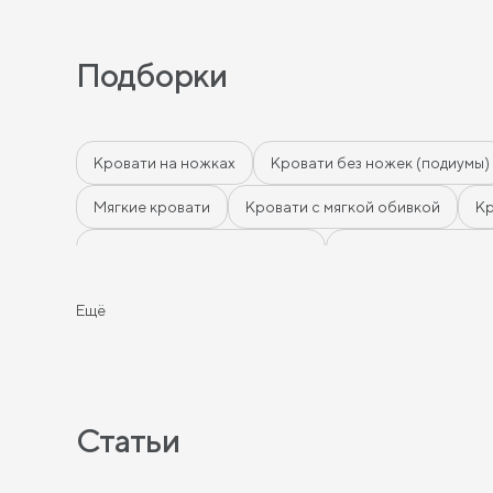
Подборки
Кровати на ножках
Кровати без ножек (подиумы)
Мягкие кровати
Кровати с мягкой обивкой
К
Кровати 140 х 200 с ящиками
Кровати 160 х 200 
Кровати тёмного цвета
Кровати горчичного цвет
Ещё
Кровати в скандинавском стиле
Кровати в класс
Кровати с мягким изголовьем
Кровати светлых цв
Кровати белого цвета
Кровати голубого цвета
Статьи
Кровати красного цвета
Кровати оранжевого цв