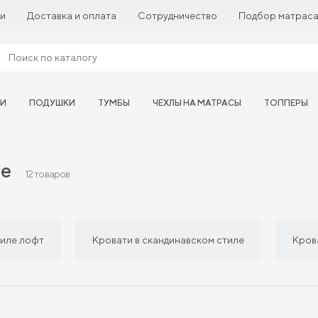
ии
Доставка и оплата
Сотрудничество
Подбор матрас
ТИ
ПОДУШКИ
ТУМБЫ
ЧЕХЛЫ НА МАТРАСЫ
ТОППЕРЫ
ле
12 товаров
тиле лофт
Кровати в скандинавском стиле
Кров