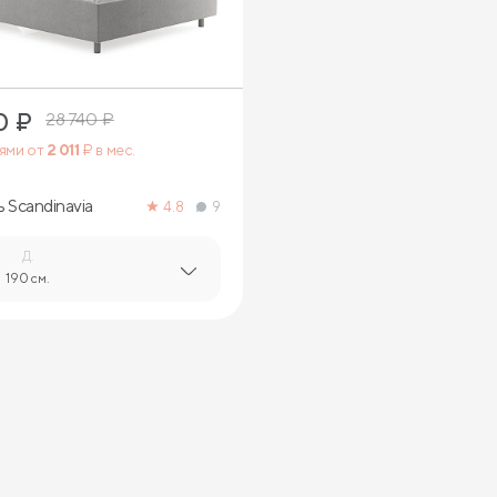
0
₽
28 740
₽
тями от
2 011
₽ в мес.
 Scandinavia
4.8
9
Д.
190 см.