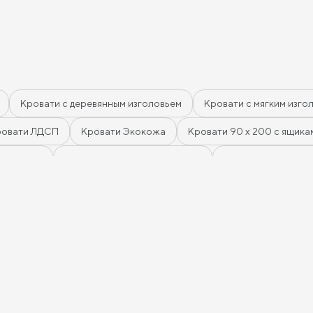
Кровати с деревянным изголовьем
Кровати с мягким изго
ровати ЛДСП
Кровати Экокожа
Кровати 90 х 200 с ящика
с ящиками
Кровати 180 х 200 с ящиками
Кровати 200 х 200
а
Кровати бирюзового цвета
Кровати в современном сти
ическом стиле
Кровати без изголовья
Кровати с низким из
етов
Кровати в стиле прованс
Кровати в стиле минимализ
Кровати цвета графит
Кровати желтого цвета
Кровати 
ета
Кровати розового цвета
Кровати серого цвета
Кр