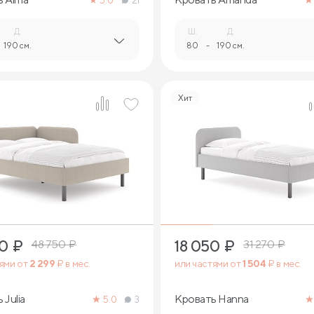
5.0
21
Д.
Ш.
Д.
190 см.
80
-
190 см.
Хит
6
5
90
₽
18 050
₽
48 750
₽
31 270
₽
тями от
2 299
₽ в мес.
или частями от
1 504
₽ в мес.
 Julia
Кровать Hanna
5.0
3