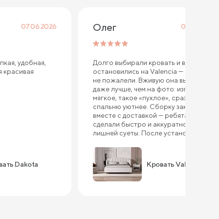
Олег
07.06.2026
06.05.2026
пкая, удобная,
Долго выбирали кровать и в итоге
я красивая
остановились на Valencia — ни разу
не пожалели. Вживую она выглядит
даже лучше, чем на фото: изголовье
мягкое, такое «пухлое», сразу делает
спальню уютнее. Сборку заказывали
вместе с доставкой — ребята всё
сделали быстро и аккуратно, без
лишней суеты. После установки
кровать стоит как влитая, ничего не
шатается и не скрипит. Ткань
приятная на ощупь, выглядит
вать Dakota
Кровать Valencia
качественно, не создаёт ощущения
«дешёвки». Очень порадовал
подъемный механизм — сначала
сомневались, нужен ли он, а теперь
постоянно пользуемся. Внутри
реально много места, убрали туда