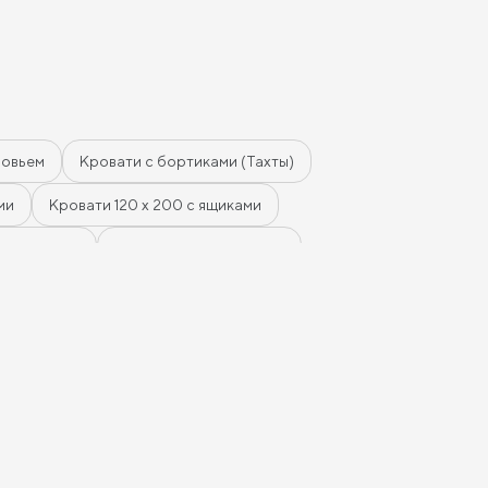
часть постельного белья и даже
сезонные вещи. Спать удобно, высота
комфортная, вставать легко.
Единственное — если придираться,
изголовье довольно габаритное,
поэтому для маленькой комнаты
может показаться немного
массивным. В остальном всё супер,
ловьем
Кровати с бортиками (Тахты)
кровать своих денег точно стоит.
Если ищете что-то современное и
уютное — хороший вариант
ми
Кровати 120 х 200 с ящиками
 с ящиками
Кровати мятного цвета
ле
Кровати в стиле лофт
головьем
Кровати с высоким изголовьем
м
Кровати в стиле хай-тек
Кровати семейные
зеленого цвета
Кровати коричневого цвета
овати синего цвета
Кровати фиолетового цвета