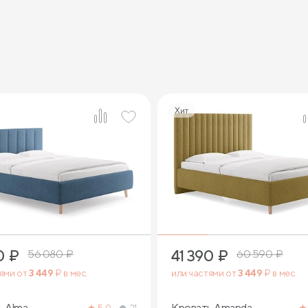
Хит
2
3
0
₽
41 390
₽
56 080
₽
60 590
₽
тями от
3 449
₽ в мес.
или частями от
3 449
₽ в мес.
ь Alma
Кровать Amanda