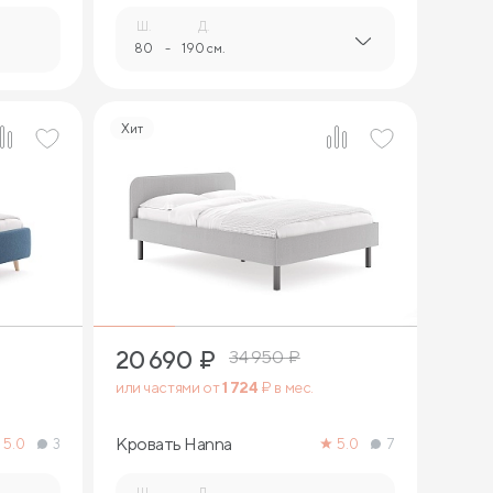
Ш.
Д.
80
-
190 см.
Хит
6
20 690
₽
34 950
₽
или частями от
1 724
₽ в мес.
Кровать Hanna
5.0
3
5.0
7
Ш.
Д.