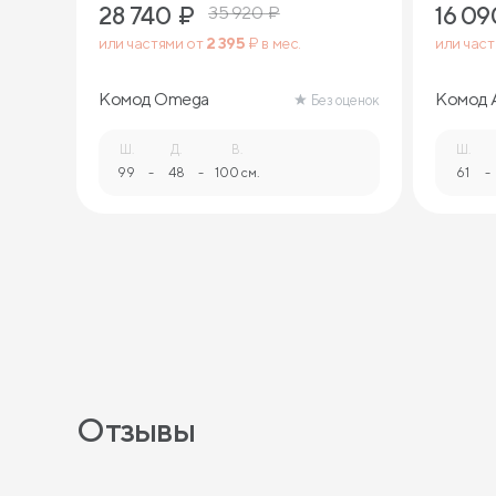
28 740
₽
16 09
35 920
₽
или частями от
2 395
₽ в мес.
или час
Комод Omega
Комод 
Без оценок
ящиков 
Ш.
Д.
В.
Ш.
99
-
48
-
100 см.
61
-
Отзывы