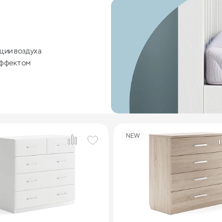
ции воздуха
эффектом
NEW