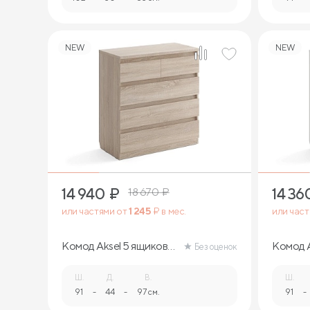
NEW
NEW
14 940
₽
14 36
18 670
₽
или частями от
1 245
₽ в мес.
или час
Комод Aksel 5 ящиков
Комод A
Без оценок
(дуб сонома)
(белый)
Ш.
Д.
В.
Ш.
91
-
44
-
97 см.
91
-