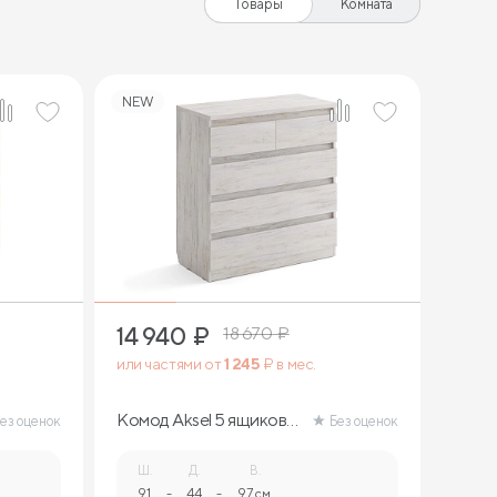
Товары
Комната
NEW
14 940
₽
18 670
₽
или частями от
1 245
₽ в мес.
Комод Aksel 5 ящиков
ез оценок
Без оценок
(ясмунд)
Ш.
Д.
В.
91
-
44
-
97 см.