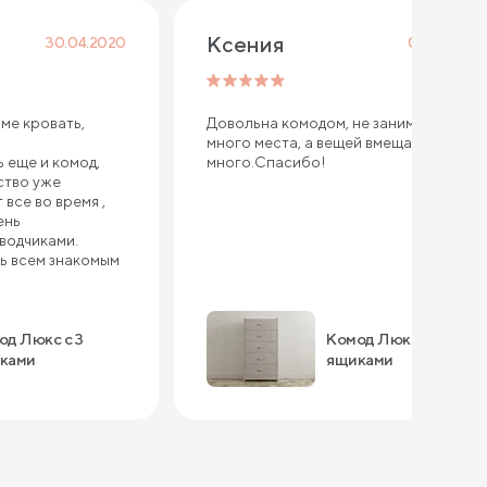
Ксения
30.04.2020
01.06.2019
ме кровать,
Довольна комодом, не занимает
много места, а вещей вмещает в себя
 еще и комод,
много.Спасибо!
ство уже
все во время ,
ень
оводчиками.
ь всем знакомым
од Люкс с 3
Комод Люкс с 5
ками
ящиками