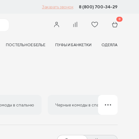
а
8 (800) 700-34-29
Заказать звонок
0
ПОСТЕЛЬНОЕ БЕЛЬЕ
ПУФЫ И БАНКЕТКИ
ОДЕЯЛА
омоды в спальню
Черные комоды в спальню
Беж