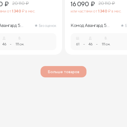
0
₽
16 090
₽
20 110
₽
20 110
₽
тями от
1 340
₽ в мес.
или частями от
1 340
₽ в мес.
Авангард 5
Комод Авангард 5
Без оценок
Б
(ясмунд)
ящиков (ясень
ориноко)
Д.
В.
Ш.
Д.
В.
46
-
111 см.
61
-
46
-
111 см.
Больше товаров