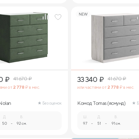
NEW
0
₽
33 340
₽
41 670
₽
41 670
₽
тями от
2 778
₽ в мес.
или частями от
2 778
₽ в мес.
Nolan
Комод Tomas (ясмунд)
Без оценок
Б
Д.
В.
Ш.
Д.
В.
50
-
92 см.
97
-
51
-
91 см.