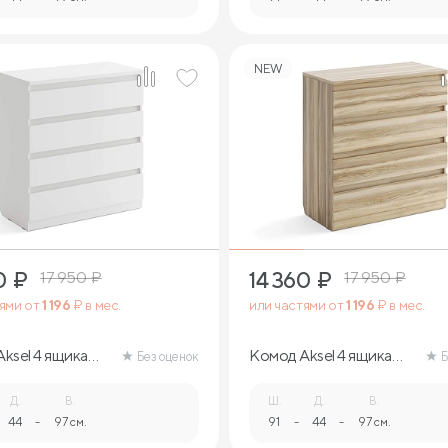
NEW
0
₽
14 360
₽
17 950
₽
17 950
₽
тями от
1 196
₽ в мес.
или частями от
1 196
₽ в мес.
ksel 4 ящика
Комод Aksel 4 ящика
Без оценок
Б
(ясень ориноко)
Д.
В.
Ш.
Д.
В.
44
-
97 см.
91
-
44
-
97 см.