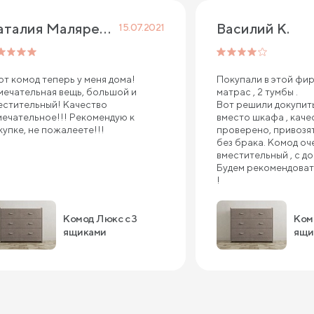
Наталия Маляренко
Василий К.
15.07.2021
от комод теперь у меня дома!
Покупали в этой фир
мечательная вещь, большой и
матрас , 2 тумбы .
естительный! Качество
Вот решили докупить
мечательное!!! Рекомендую к
вместо шкафа , каче
купке, не пожалеете!!!
проверено, привозят 
без брака. Комод оч
вместительный , с д
Будем рекомендоват
!
Комод Люкс с 3
Ком
ящиками
ящи