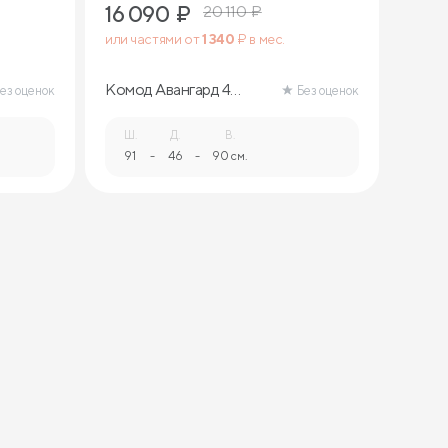
16 090
₽
20 110
₽
или частями от
1 340
₽ в мес.
Комод Авангард 4
ез оценок
Без оценок
ящика (ясмунд)
Ш.
Д.
В.
91
-
46
-
90 см.