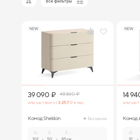
Все фильтры
Популярные
Сначала дешевые
NEW
NEW
Сначала дорогие
39 090
₽
14 94
48 860
₽
или частями от
3 257
₽ в мес.
или час
Комод Sheldon
Комод A
Без оценок
(белый)
Ш.
Д.
В.
Ш.
102
-
50
-
85 см.
91
-