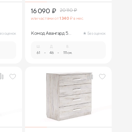
16 090
₽
20 110
₽
или частями от
1 340
₽ в мес.
Комод Авангард 5
ез оценок
Без оценок
ящиков (дуб сонома)
Ш.
Д.
В.
61
-
46
-
111 см.