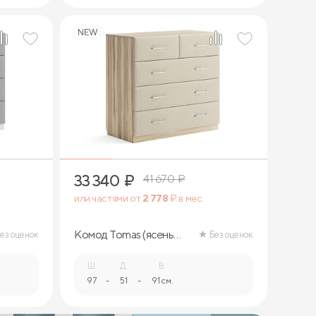
NEW
33 340
₽
41 670
₽
или частями от
2 778
₽ в мес.
Комод Tomas (ясень
ез оценок
Без оценок
ориноко)
Ш.
Д.
В.
97
-
51
-
91 см.