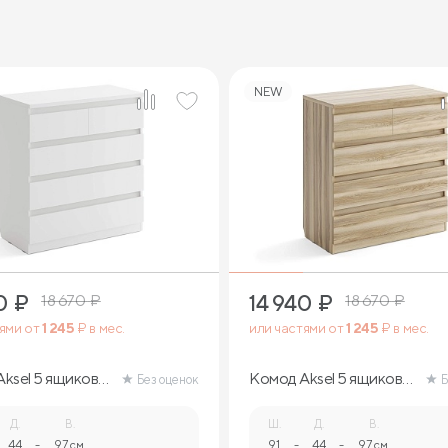
NEW
0
₽
14 940
₽
18 670
₽
18 670
₽
тями от
1 245
₽ в мес.
или частями от
1 245
₽ в мес.
ksel 5 ящиков
Комод Aksel 5 ящиков
Без оценок
Б
(ясень ориноко)
Д.
В.
Ш.
Д.
В.
44
-
97 см.
91
-
44
-
97 см.