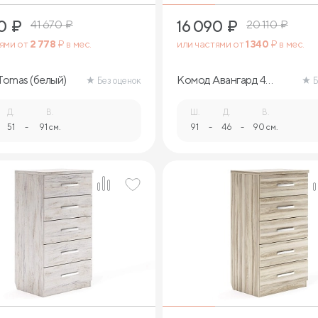
0
₽
16 090
₽
41 670
₽
20 110
₽
тями от
2 778
₽ в мес.
или частями от
1 340
₽ в мес.
omas (белый)
Комод Авангард 4
Без оценок
Б
ящика (дуб сонома)
Д.
В.
Ш.
Д.
В.
51
-
91 см.
91
-
46
-
90 см.