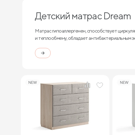
Детский матрас Dream
Матрас гипоаллергенен, способствует циркуля
и теплообмену, обладает антибактериальным 
NEW
NEW