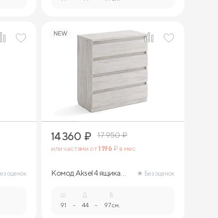
NEW
14 360
₽
17 950
₽
или частями от
1 196
₽ в мес.
Комод Aksel 4 ящика
ез оценок
Без оценок
(ясмунд)
Ш.
Д.
В.
91
-
44
-
97 см.