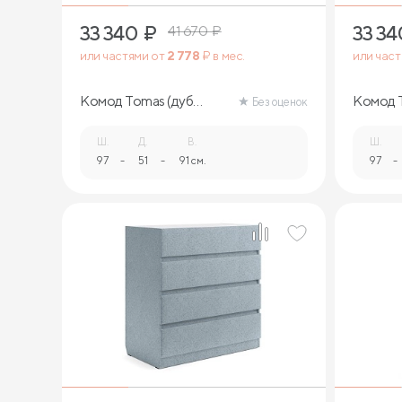
33 340
₽
33 34
41 670
₽
или частями от
2 778
₽ в мес.
или час
Комод Tomas (дуб
Комод T
Без оценок
сонома)
Ш.
Д.
В.
Ш.
97
-
51
-
91 см.
97
-