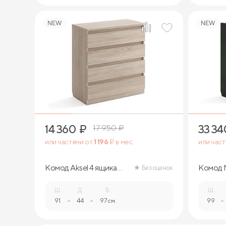
NEW
NEW
14 360
₽
33 34
17 950
₽
или частями от
1 196
₽ в мес.
или час
Комод Aksel 4 ящика
Комод 
Без оценок
(дуб сонома)
Ш.
Д.
В.
Ш.
91
-
44
-
97 см.
99
-