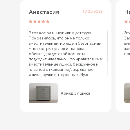
Анастасия
17.03.2022
Этот комод мы купили в детскую.
Эт
Понравилось, что он не только
За
вместительный, но еще и безопасный
вм
– нет острых углов и тканевая
за
обивка для детской комнаты
по
подходит идеально. Что нравится мне:
вместительные ящики, бесшумное и
плавное открывание/закрывание
ящика, ручки интересные. Муж
сказал, что собирать комод одно
удовольствие. Он все перебрал,
качество похвалил. Уверена, комод 3
Комод 3 ящика
ящика прослужит нам долго.