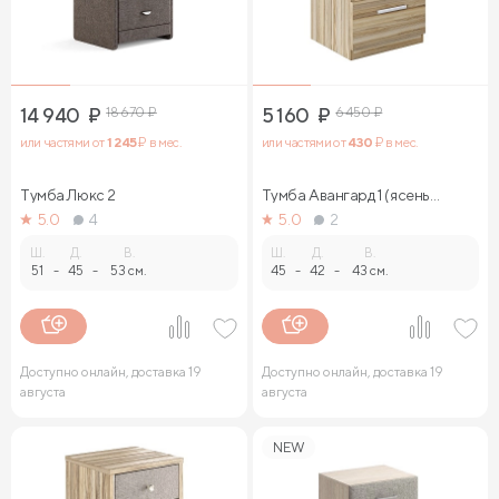
14 940
₽
18 670
₽
5 160
₽
6 450
₽
или частями от
1 245
₽ в мес.
или частями от
430
₽ в мес.
Тумба Люкс 2
Тумба Авангард 1 (ясень
ориноко)
5.0
4
5.0
2
Ш.
Д.
В.
Ш.
Д.
В.
51
-
45
-
53 см.
45
-
42
-
43 см.
Доступно онлайн, доставка 19
Доступно онлайн, доставка 19
августа
августа
NEW