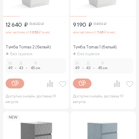
12 640
₽
15 800
₽
9 190
₽
11 490
₽
или частями от
1 053
₽ в мес.
или частями от
765
₽ в мес.
Тумба Tomas 2 (белый)
Тумба Tomas 1 (белый)
Без оценок
Без оценок
Ш.
Д.
В.
Ш.
Д.
В.
49
-
43
-
45 см.
49
-
43
-
45 см.
Доступно онлайн, доставка 19
Доступно онлайн, доставка 19
августа
августа
NEW