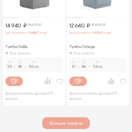
14 940
₽
18 670
₽
12 640
₽
15 800
₽
или частями от
1 245
₽ в мес.
или частями от
1 053
₽ в мес.
Тумба Stella
Тумба Omega
Без оценок
Без оценок
Ш.
Д.
В.
Ш.
Д.
В.
50
-
45
-
50 см.
51
-
46
-
53 см.
Доступно онлайн, доставка 19
Доступно онлайн, доставка 19
августа
августа
Больше товаров