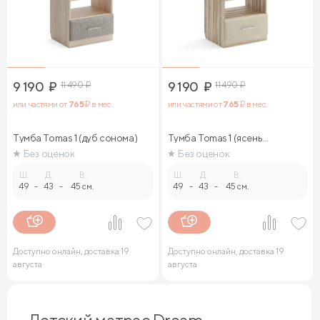
9 190
₽
11 490
₽
9 190
₽
11 490
₽
или частями от
765
₽ в мес.
или частями от
765
₽ в мес.
Тумба Tomas 1 (дуб сонома)
Тумба Tomas 1 (ясень
ориноко)
Без оценок
Без оценок
Ш.
Д.
В.
Ш.
Д.
В.
49
-
43
-
45 см.
49
-
43
-
45 см.
Доступно онлайн, доставка 19
Доступно онлайн, доставка 19
августа
августа