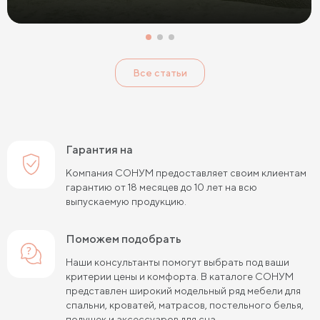
Розовые прикроватные тумбы
Голубые прикроватные тумбы
Тумбы Дуб Сонома
Все статьи
Тумбы Ясень
Тумбы Кашемир
Тумбы Лофт
Классические тумбы
Тумбы с выдвижными ящиками
Маленькие тумбы
Тумбы с полкой
Гарантия на
Тумбы с 1 ящиком
Компания СОНУМ предоставляет своим клиентам
гарантию от 18 месяцев до 10 лет на всю
выпускаемую продукцию.
Поможем подобрать
Наши консультанты помогут выбрать под ваши
критерии цены и комфорта. В каталоге СОНУМ
представлен широкий модельный ряд мебели для
спальни, кроватей, матрасов, постельного белья,
подушек и аксессуаров для сна.