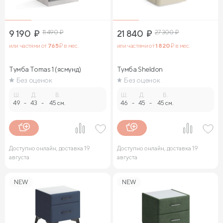
9 190
₽
11 490
₽
21 840
₽
27 300
₽
или частями от
765
₽ в мес.
или частями от
1 820
₽ в мес.
Тумба Tomas 1 (ясмунд)
Тумба Sheldon
Без оценок
Без оценок
Ш.
Д.
В.
Ш.
Д.
В.
49
-
43
-
45 см.
46
-
45
-
45 см.
Доступно онлайн, доставка 19
Доступно онлайн, доставка 19
августа
августа
NEW
NEW