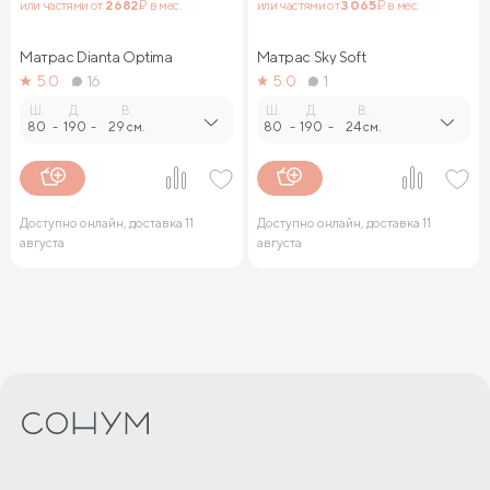
или частями от
2 682
₽ в мес.
или частями от
3 065
₽ в мес.
Матрас Dianta Optima
Матрас Sky Soft
5.0
16
5.0
1
Ш.
Д.
В.
Ш.
Д.
В.
80
-
190
-
29 см.
80
-
190
-
24 см.
Доступно онлайн, доставка 11
Доступно онлайн, доставка 11
августа
августа