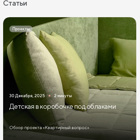
Статьи
Прикроватные тумбы с 2 ящиками
Прикроватные тумбы в современном стиле
Проекты
Узкие прикроватные тумбы
Темные прикроватные тумбы
Зеленые прикроватные тумбы
Синие прикроватные тумбы
Коричневые прикроватные тумбы
30 Декабря, 2025
2 минуты
Светлые прикроватные тумбы
Детская в коробочке под облаками
Прикроватные тумбы графит
Желтые прикроватные тумбы
Обзор проекта «Квартирный вопрос»
Красные прикроватные тумбы