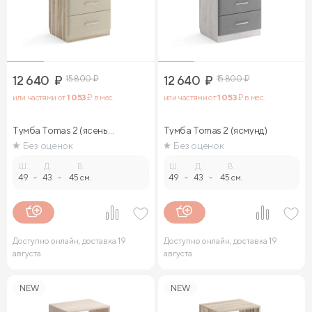
12 640
₽
15 800
₽
12 640
₽
15 800
₽
или частями от
1 053
₽ в мес.
или частями от
1 053
₽ в мес.
Тумба Tomas 2 (ясень
Тумба Tomas 2 (ясмунд)
ориноко)
Без оценок
Без оценок
Ш.
Д.
В.
Ш.
Д.
В.
49
-
43
-
45 см.
49
-
43
-
45 см.
Доступно онлайн, доставка 19
Доступно онлайн, доставка 19
августа
августа
NEW
NEW