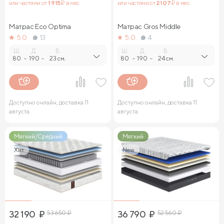
или частями от
1 915
₽ в мес.
или частями от
2 107
₽ в мес.
Матрас Eco Optima
Матрас Gros Middle
5.0
13
5.0
4
Ш.
Д.
В.
Ш.
Д.
В.
80
-
190
-
23 см.
80
-
190
-
24 см.
Доступно онлайн, доставка 11
Доступно онлайн, доставка 11
августа
августа
Мягкий/Средний
Мягкий
Хит
New
32 190
₽
53 650
₽
36 790
₽
52 560
₽