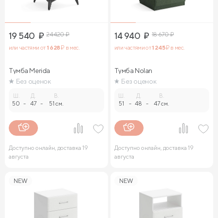
19 540
₽
24 420
₽
14 940
₽
18 670
₽
или частями от
1 628
₽ в мес.
или частями от
1 245
₽ в мес.
Тумба Merida
Тумба Nolan
Без оценок
Без оценок
Ш.
Д.
В.
Ш.
Д.
В.
50
-
47
-
51 см.
51
-
48
-
47 см.
Доступно онлайн, доставка 19
Доступно онлайн, доставка 19
августа
августа
NEW
NEW