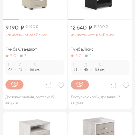
9 190
₽
11 490
₽
12 640
₽
15 800
₽
или частями от
765
₽ в мес.
или частями от
1 053
₽ в мес.
Тумба Стандарт
Тумба Люкс 1
5.0
3
5.0
2
Ш.
Д.
В.
Ш.
Д.
В.
47
-
42
-
56 см.
51
-
45
-
53 см.
Доступно онлайн, доставка 19
Доступно онлайн, доставка 19
августа
августа