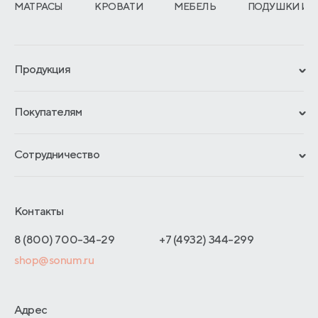
МАТРАСЫ
КРОВАТИ
МЕБЕЛЬ
ПОДУШКИ И 
Продукция
Сертификаты
Покупателям
Гарантии
Рассрочка и кредит
Материалы и технологии
Сотрудничество
Обмен и возврат
Сроки изготовления
Франчайзинг
Доставка и оплата
Блог
Отельерам
Контакты
Как оформить заказ
Отзывы покупателей
Интернет-магазинам
Адреса магазинов
8 (800) 700-34-29
+7 (4932) 344-299
Оптовые продажи
shop@sonum.ru
Договор-оферты
Дизайнерам интерьеров
О производстве
Адрес