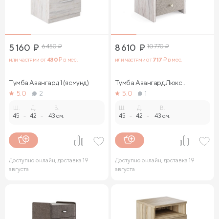
5 160
₽
6 450
₽
8 610
₽
10 770
₽
или частями от
430
₽ в мес.
или частями от
717
₽ в мес.
Тумба Авангард 1 (ясмунд)
Тумба Авангард Люкс
(ясмунд)
5.0
2
5.0
1
Ш.
Д.
В.
Ш.
Д.
В.
45
-
42
-
43 см.
45
-
42
-
43 см.
Доступно онлайн, доставка 19
Доступно онлайн, доставка 19
августа
августа