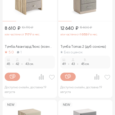
8 610
₽
10 770
₽
12 640
₽
15 800
₽
или частями от
717
₽ в мес.
или частями от
1 053
₽ в мес.
Тумба Авангард Люкс (ясень
Тумба Tomas 2 (дуб сонома)
ориноко)
5.0
1
Без оценок
Ш.
Д.
В.
Ш.
Д.
В.
45
-
42
-
43 см.
49
-
43
-
45 см.
Доступно онлайн, доставка 19
Доступно онлайн, доставка 19
августа
августа
NEW
NEW