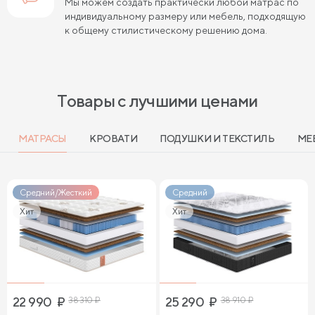
Мы можем создать практически любой матрас по
индивидуальному размеру или мебель, подходящую
к общему стилистическому решению дома.
Товары с лучшими ценами
МАТРАСЫ
КРОВАТИ
ПОДУШКИ И ТЕКСТИЛЬ
МЕ
Средний/Жесткий
Средний
Хит
Хит
22 990
₽
38 310
₽
25 290
₽
38 910
₽