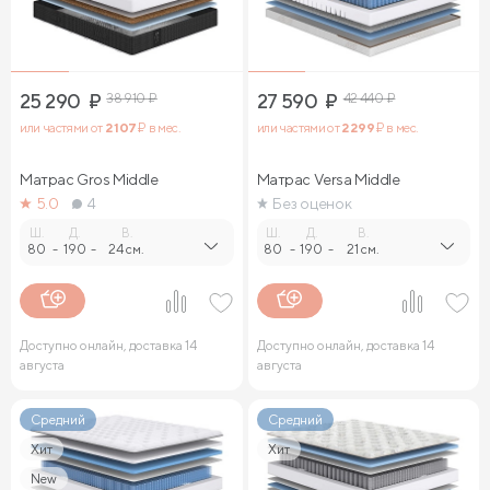
25 290
₽
38 910
₽
27 590
₽
42 440
₽
или частями от
2 107
₽ в мес.
или частями от
2 299
₽ в мес.
Матрас Gros Middle
Матрас Versa Middle
5.0
4
Без оценок
Ш.
Д.
В.
Ш.
Д.
В.
80
-
190
-
24 см.
80
-
190
-
21 см.
Доступно онлайн, доставка 14
Доступно онлайн, доставка 14
августа
августа
Средний
Средний
Хит
Хит
New