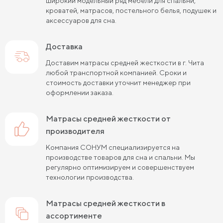
широкий модельный ряд мебели для спальни,
Пружинные матрасы 120 см
кроватей, матрасов, постельного белья, подушек и
аксессуаров для сна.
Пружинные матрасы 140 см
Доставка
Пружинные матрасы 160 см
Доставим матрасы средней жесткости в г. Чита
Пружинные матрасы 180 см
Жесткие матрасы 90х200
любой транспортной компанией. Сроки и
стоимость доставки уточнит менеджер при
Пружинные матрасы 80х190 см
оформлении заказа.
Жесткие матрасы 140х200
матрасы средней жесткости от
Пружинные матрасы 90х200 см
производителя
Компания СОНУМ специализируется на
Жесткие матрасы 180х200
производстве товаров для сна и спальни. Мы
регулярно оптимизируем и совершенствуем
Пружинные матрасы 120х200 см
технологии производства.
Жесткие матрасы 200 на 200
матрасы средней жесткости в
Пружинные матрасы 140х200 см
ассортименте