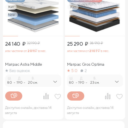
Хит
Хит
New
24 140
₽
32 190
₽
25 290
₽
38 910
₽
или частями от
2 011
₽ в мес.
или частями от
2 107
₽ в мес.
Матрас Astra Middle
Матрас Gros Optima
Без оценок
5.0
2
Ш.
Д.
В.
Ш.
Д.
В.
80
-
190
-
20 см.
80
-
190
-
23 см.
Доступно онлайн, доставка 14
Доступно онлайн, доставка 14
августа
августа