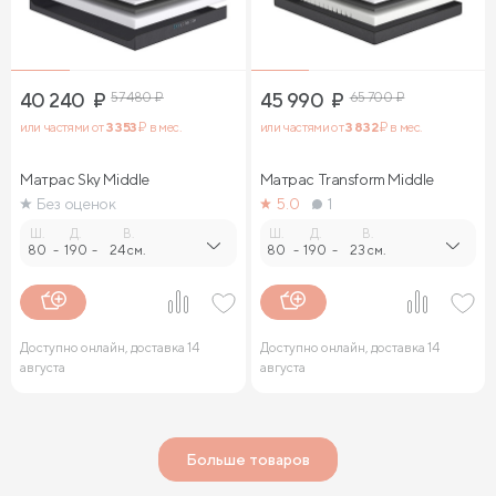
40 240
₽
57 480
₽
45 990
₽
65 700
₽
или частями от
3 353
₽ в мес.
или частями от
3 832
₽ в мес.
Матрас Sky Middle
Матрас Transform Middle
Без оценок
5.0
1
Ш.
Д.
В.
Ш.
Д.
В.
80
-
190
-
24 см.
80
-
190
-
23 см.
Доступно онлайн, доставка 14
Доступно онлайн, доставка 14
августа
августа
Больше товаров