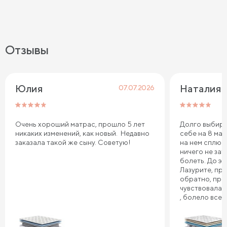
Отзывы
Юлия
Наталия 
07.07.2026
Очень хороший матрас, прошло 5 лет
Долго выбира
никаких изменений, как новый. Недавно
себе на 8 мар
заказала такой же сыну. Советую!
на нем сплю.
ничего не зат
болеть. До эт
Лазурите, пр
обратно, про
чувствовала 
, болело все т
плечи. Реком
Сонум к поку
дня . Спасибо