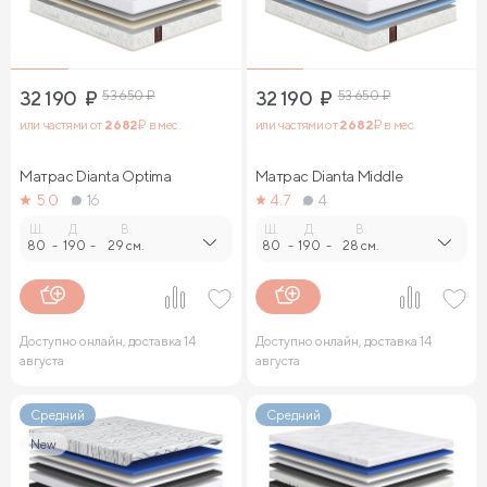
32 190
₽
53 650
₽
32 190
₽
53 650
₽
или частями от
2 682
₽ в мес.
или частями от
2 682
₽ в мес.
Матрас Dianta Optima
Матрас Dianta Middle
5.0
16
4.7
4
Ш.
Д.
В.
Ш.
Д.
В.
80
-
190
-
29 см.
80
-
190
-
28 см.
Доступно онлайн, доставка 14
Доступно онлайн, доставка 14
августа
августа
Средний
Средний
New