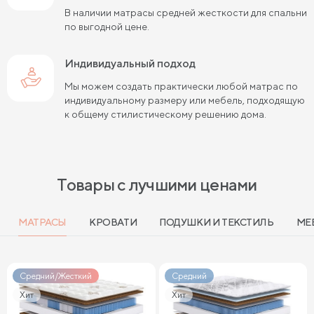
Матрасы средней жесткости 160х200
В наличии матрасы средней жесткости для спальни
по выгодной цене.
Пружинные матрасы 160х200 см
Мягкие матрасы 160х200
Индивидуальный подход
Мы можем создать практически любой матрас по
Пружинные матрасы 180х200 см
Матрасы в скрутке
индивидуальному размеру или мебель, подходящую
к общему стилистическому решению дома.
Пружинные матрасы 200х200 см
Матрасы средней жесткости 200 на 200
Пружинные матрасы средней жесткости
Товары с лучшими ценами
Мягкие пружинные матрасы
МАТРАСЫ
КРОВАТИ
ПОДУШКИ И ТЕКСТИЛЬ
МЕ
Жесткие матрасы 120х200 см
Мягкие двуспальные матрасы
Средний/Жесткий
Средний
Жесткие матрасы шириной 160 см
Хит
Хит