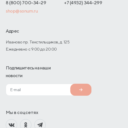
Адреса магазинов
8 (800) 700-34-29
+7 (4932) 344-299
Оптовые продажи
shop@sonum.ru
Договор-оферты
Дизайнерам интерьеров
О производстве
Адрес
Иваново пр. Текстильщиков, д. 125
Ежедневно с 9:00 до 20:00
Подпишитесь на наши
новости
Мы в соцсетях