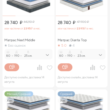
28 740
₽
44 210
₽
28 740
₽
47 900
₽
или частями от
2 395
₽ в мес.
или частями от
2 395
₽ в мес.
Матрас Next Middle
Матрас Dianta Top
Без оценок
5.0
4
Ш.
Д.
В.
Ш.
Д.
В.
80
-
190
-
25 см.
80
-
190
-
23 см.
Доступно онлайн, доставка 14
Доступно онлайн, доставка 14
августа
августа
Мягкий/Средний
Средний
Хит
Хит