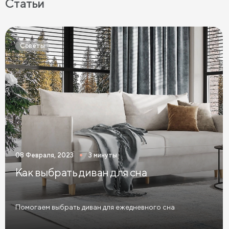
Статьи
Матрасы 120х200 см
Матрасы 140х200 см
Матрасы 160x200 см
Матрасы 180х200 см
Советы
Матрасы 200 см шириной
Пружинные матрасы
Беспружинные матрасы
Мягкие матрасы
Матрасы средней жесткости
Жесткие матрасы
Тонкие матрасы
Матрасы с независимыми пружинами
Матрасы из латекса
Кокосовые матрасы
08 Февраля, 2023
3 минуты
Матрасы из латекса и кокоса
Как выбрать диван для сна
Матрасы с эффектом памяти
Высокие матрасы
Матрасы с 5 зонами жесткости
Помогаем выбрать диван для ежедневного сна
Матрасы с 7 зонами жесткости