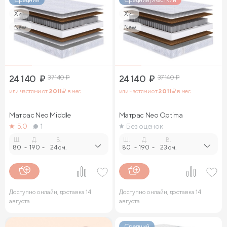
Хит
Хит
New
New
24 140
₽
37 140
₽
24 140
₽
37 140
₽
или частями от
2 011
₽ в мес.
или частями от
2 011
₽ в мес.
Матрас Neo Middle
Матрас Neo Optima
5.0
1
Без оценок
Ш.
Д.
В.
Ш.
Д.
В.
80
-
190
-
24 см.
80
-
190
-
23 см.
Доступно онлайн, доставка 14
Доступно онлайн, доставка 14
августа
августа
Средний