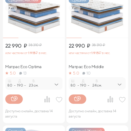
Средний/Жесткий
Средний
Хит
Хит
22 990
₽
38 310
₽
22 990
₽
38 310
₽
или частями от
1 915
₽ в мес.
или частями от
1 915
₽ в мес.
Матрас Eco Optima
Матрас Eco Middle
5.0
13
5.0
10
Ш.
Д.
В.
Ш.
Д.
В.
80
-
190
-
23 см.
80
-
190
-
24 см.
Доступно онлайн, доставка 14
Доступно онлайн, доставка 14
августа
августа
Средний
Средний/Жесткий