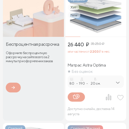
Хит
New
Беспроцентная рассрочка
26 440
₽
35 250
₽
или частями от
2 203
₽ в мес.
Оформите беспроцентную
рассрочку на сайте всего за 2
минуты при оформлении заказа
Матрас Astra Optima
Без оценок
Ш.
Д.
В.
80
-
190
-
20 см.
Доступно онлайн, доставка 14
августа
Средний
Средний/Жесткий