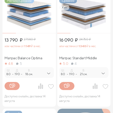
Мягкий/Средний
Средний
Хит
13 790
₽
27 580
₽
16 090
₽
24 750
₽
или частями от
1 149
₽ в мес.
или частями от
1 340
₽ в мес.
Матрас Balance Optima
Матрас Standart Middle
4.8
5
5.0
4
Ш.
Д.
В.
Ш.
Д.
В.
80
-
190
-
18 см.
80
-
190
-
21 см.
Доступно онлайн, доставка 14
Доступно онлайн, доставка 14
августа
августа