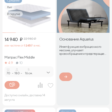
Средний
Хит
В скрутке
14 940
₽
22 980
₽
Основание Aquarius
или частями от
1 245
₽ в мес.
Имеет функцию вибрационного
массажа, улучшает
кровообращение и предотвращает
Матрас Flex Middle
затекание мышц
4.9
10
Ш.
Д.
В.
70
-
180
-
16 см.
Доступно онлайн, доставка 14
августа