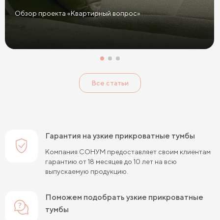
Желтые прикроватные тумбы
Обзор проекта «Квартирный вопрос»
Красные прикроватные тумбы
Розовые прикроватные тумбы
Голубые прикроватные тумбы
Тумбы Дуб Сонома
Все статьи
Тумбы Ясень
Тумбы Кашемир
Тумбы Лофт
Классические тумбы
Тумбы с выдвижными ящиками
Маленькие тумбы
Тумбы с полкой
Гарантия на узкие прикроватные тумбы
Тумбы с 1 ящиком
Компания СОНУМ предоставляет своим клиентам
гарантию от 18 месяцев до 10 лет на всю
выпускаемую продукцию.
Поможем подобрать узкие прикроватные
тумбы