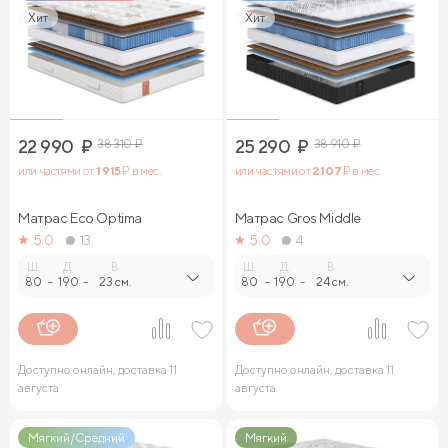
Хит
Хит
22 990
₽
38 310
₽
25 290
₽
38 910
₽
или частями от
1 915
₽ в мес.
или частями от
2 107
₽ в мес.
Матрас Eco Optima
Матрас Gros Middle
5.0
13
5.0
4
Ш.
Д.
В.
Ш.
Д.
В.
80
-
190
-
23 см.
80
-
190
-
24 см.
Доступно онлайн, доставка 11
Доступно онлайн, доставка 11
августа
августа
Мягкий/Средний
Мягкий