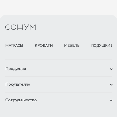
МАТРАСЫ
КРОВАТИ
МЕБЕЛЬ
ПОДУШКИ И 
Продукция
Сертификаты
Покупателям
Гарантии
Рассрочка и кредит
Материалы и технологии
Сотрудничество
Обмен и возврат
Сроки изготовления
Франчайзинг
Доставка и оплата
Блог