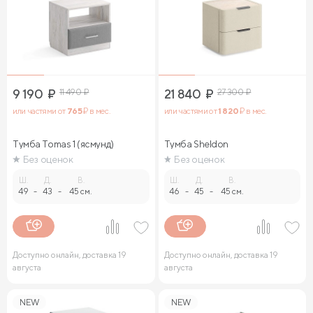
9 190
₽
11 490
₽
21 840
₽
27 300
₽
или частями от
765
₽ в мес.
или частями от
1 820
₽ в мес.
Тумба Tomas 1 (ясмунд)
Тумба Sheldon
Без оценок
Без оценок
Ш.
Д.
В.
Ш.
Д.
В.
49
-
43
-
45 см.
46
-
45
-
45 см.
Доступно онлайн, доставка 19
Доступно онлайн, доставка 19
августа
августа
NEW
NEW