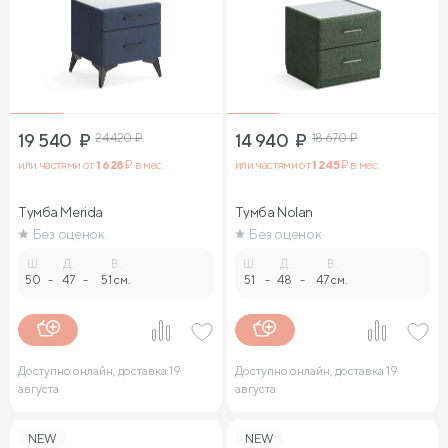
19 540
₽
24 420
₽
14 940
₽
18 670
₽
или частями от
1 628
₽ в мес.
или частями от
1 245
₽ в мес.
Тумба Merida
Тумба Nolan
Без оценок
Без оценок
Ш.
Д.
В.
Ш.
Д.
В.
50
-
47
-
51 см.
51
-
48
-
47 см.
Доступно онлайн, доставка 19
Доступно онлайн, доставка 19
августа
августа
NEW
NEW