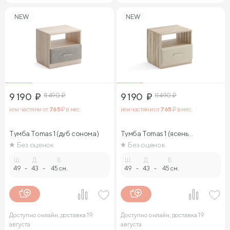
NEW
NEW
9 190
₽
11 490
₽
9 190
₽
11 490
₽
или частями от
765
₽ в мес.
или частями от
765
₽ в мес.
Тумба Tomas 1 (дуб сонома)
Тумба Tomas 1 (ясень
ориноко)
Без оценок
Без оценок
Ш.
Д.
В.
Ш.
Д.
В.
49
-
43
-
45 см.
49
-
43
-
45 см.
Доступно онлайн, доставка 19
Доступно онлайн, доставка 19
августа
августа