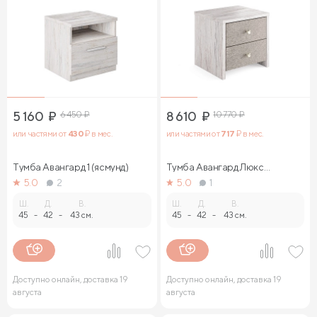
5 160
₽
6 450
₽
8 610
₽
10 770
₽
или частями от
430
₽ в мес.
или частями от
717
₽ в мес.
Тумба Авангард 1 (ясмунд)
Тумба Авангард Люкс
(ясмунд)
5.0
2
5.0
1
Ш.
Д.
В.
Ш.
Д.
В.
45
-
42
-
43 см.
45
-
42
-
43 см.
Доступно онлайн, доставка 19
Доступно онлайн, доставка 19
августа
августа