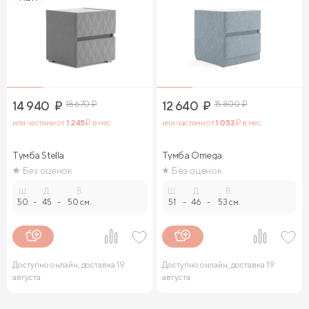
14 940
₽
18 670
₽
12 640
₽
15 800
₽
или частями от
1 245
₽ в мес.
или частями от
1 053
₽ в мес.
Тумба Stella
Тумба Omega
Без оценок
Без оценок
Ш.
Д.
В.
Ш.
Д.
В.
50
-
45
-
50 см.
51
-
46
-
53 см.
Доступно онлайн, доставка 19
Доступно онлайн, доставка 19
августа
августа