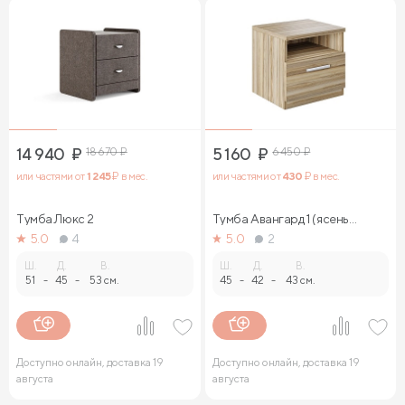
14 940
₽
18 670
₽
5 160
₽
6 450
₽
или частями от
1 245
₽ в мес.
или частями от
430
₽ в мес.
Тумба Люкс 2
Тумба Авангард 1 (ясень
ориноко)
5.0
4
5.0
2
Ш.
Д.
В.
Ш.
Д.
В.
51
-
45
-
53 см.
45
-
42
-
43 см.
Доступно онлайн, доставка 19
Доступно онлайн, доставка 19
августа
августа