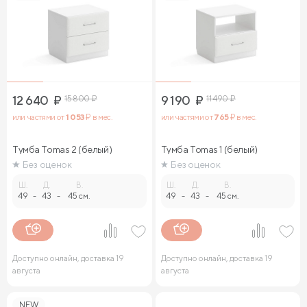
12 640
₽
15 800
₽
9 190
₽
11 490
₽
или частями от
1 053
₽ в мес.
или частями от
765
₽ в мес.
Тумба Tomas 2 (белый)
Тумба Tomas 1 (белый)
Без оценок
Без оценок
Ш.
Д.
В.
Ш.
Д.
В.
49
-
43
-
45 см.
49
-
43
-
45 см.
Доступно онлайн, доставка 19
Доступно онлайн, доставка 19
августа
августа
NEW