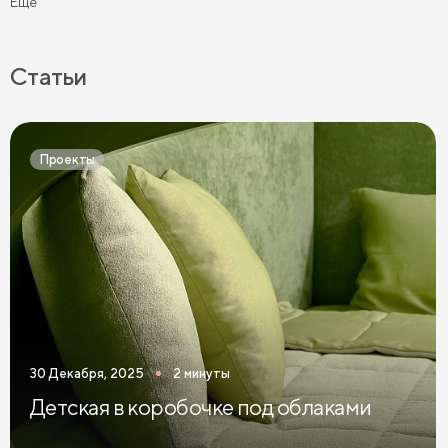
Ещё
Бежевые прикроватные тумбы
Прикроватные тумбы на ножках
Статьи
Прикроватные тумбы с 2 ящиками
Прикроватные тумбы в современном стиле
Проекты
Узкие прикроватные тумбы
Темные прикроватные тумбы
Зеленые прикроватные тумбы
Синие прикроватные тумбы
Коричневые прикроватные тумбы
30 Декабря, 2025
2 минуты
Светлые прикроватные тумбы
Детская в коробочке под облаками
Прикроватные тумбы графит