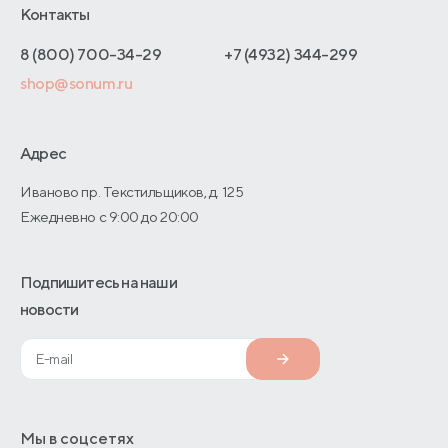
Отельерам
Контакты
Как оформить заказ
Отзывы покупателей
Интернет-магазинам
Адреса магазинов
8 (800) 700-34-29
+7 (4932) 344-299
Оптовые продажи
shop@sonum.ru
Договор-оферты
Дизайнерам интерьеров
О производстве
Адрес
Иваново пр. Текстильщиков, д. 125
Ежедневно с 9:00 до 20:00
Подпишитесь на наши
новости
Мы в соцсетях