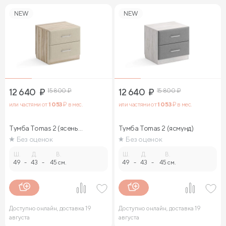
NEW
NEW
12 640
₽
15 800
₽
12 640
₽
15 800
₽
или частями от
1 053
₽ в мес.
или частями от
1 053
₽ в мес.
Тумба Tomas 2 (ясень
Тумба Tomas 2 (ясмунд)
ориноко)
Без оценок
Без оценок
Ш.
Д.
В.
Ш.
Д.
В.
49
-
43
-
45 см.
49
-
43
-
45 см.
Доступно онлайн, доставка 19
Доступно онлайн, доставка 19
августа
августа