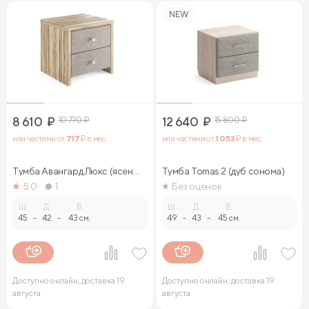
NEW
8 610
₽
10 770
₽
12 640
₽
15 800
₽
или частями от
717
₽ в мес.
или частями от
1 053
₽ в мес.
Тумба Авангард Люкс (ясень
Тумба Tomas 2 (дуб сонома)
ориноко)
5.0
1
Без оценок
Ш.
Д.
В.
Ш.
Д.
В.
45
-
42
-
43 см.
49
-
43
-
45 см.
Доступно онлайн, доставка 19
Доступно онлайн, доставка 19
августа
августа