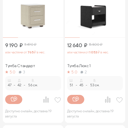
9 190
₽
11 490
₽
12 640
₽
15 800
₽
или частями от
765
₽ в мес.
или частями от
1 053
₽ в мес.
Тумба Стандарт
Тумба Люкс 1
5.0
3
5.0
2
Ш.
Д.
В.
Ш.
Д.
В.
47
-
42
-
56 см.
51
-
45
-
53 см.
Доступно онлайн, доставка 19
Доступно онлайн, доставка 19
августа
августа