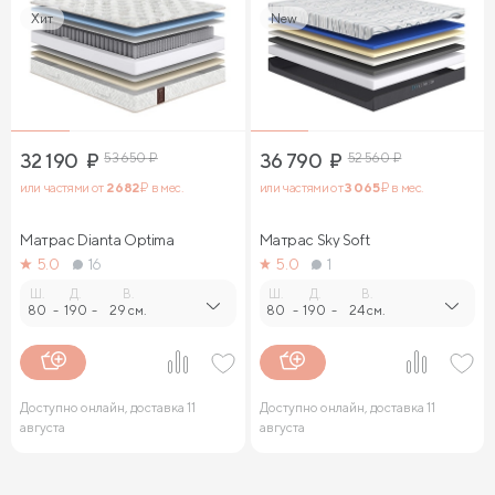
Хит
New
32 190
₽
53 650
₽
36 790
₽
52 560
₽
или частями от
2 682
₽ в мес.
или частями от
3 065
₽ в мес.
Матрас Dianta Optima
Матрас Sky Soft
5.0
16
5.0
1
Ш.
Д.
В.
Ш.
Д.
В.
80
-
190
-
29 см.
80
-
190
-
24 см.
Доступно онлайн, доставка 11
Доступно онлайн, доставка 11
августа
августа