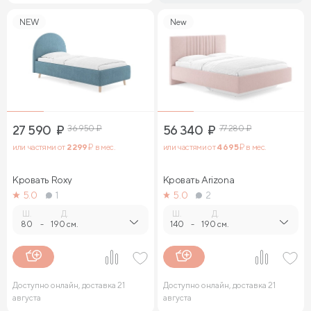
NEW
New
27 590
₽
36 950
₽
56 340
₽
77 280
₽
или частями от
2 299
₽ в мес.
или частями от
4 695
₽ в мес.
Кровать Roxy
Кровать Arizona
5.0
1
5.0
2
Ш.
Д.
Ш.
Д.
80
-
190 см.
140
-
190 см.
Доступно онлайн, доставка 21
Доступно онлайн, доставка 21
августа
августа