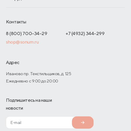
Обмен и возврат
Сроки изготовления
Франчайзинг
Доставка и оплата
Блог
Отельерам
Контакты
Как оформить заказ
Отзывы покупателей
Интернет-магазинам
Адреса магазинов
8 (800) 700-34-29
+7 (4932) 344-299
Оптовые продажи
shop@sonum.ru
Договор-оферты
Дизайнерам интерьеров
О производстве
Адрес
Иваново пр. Текстильщиков, д. 125
Ежедневно с 9:00 до 20:00
Подпишитесь на наши
новости