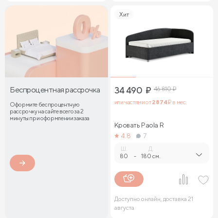
Хит
Беспроцентная рассрочка
34 490
₽
46 810
₽
или частями от
2 874
₽ в мес.
Оформите беспроцентную
рассрочку на сайте всего за 2
минуты при оформлении заказа
Кровать Paola R
4.8
7
Ш.
Д.
80
-
180 см.
Доступно онлайн, доставка 21
августа