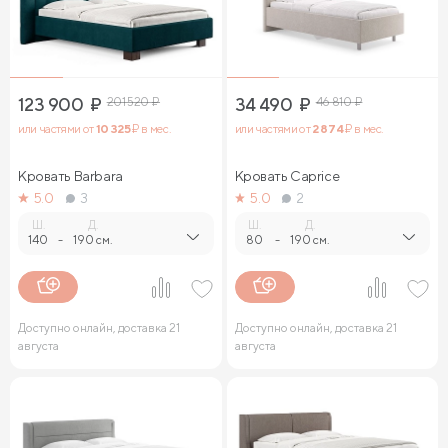
123 900
₽
201 520
₽
34 490
₽
46 810
₽
или частями от
10 325
₽ в мес.
или частями от
2 874
₽ в мес.
Кровать Barbara
Кровать Caprice
5.0
3
5.0
2
Ш.
Д.
Ш.
Д.
140
-
190 см.
80
-
190 см.
Доступно онлайн, доставка 21
Доступно онлайн, доставка 21
августа
августа