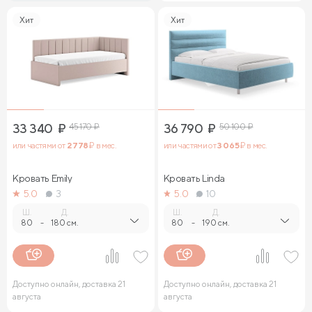
Хит
Хит
33 340
₽
45 170
₽
36 790
₽
50 100
₽
или частями от
2 778
₽ в мес.
или частями от
3 065
₽ в мес.
Кровать Emily
Кровать Linda
5.0
3
5.0
10
Ш.
Д.
Ш.
Д.
80
-
180 см.
80
-
190 см.
Доступно онлайн, доставка 21
Доступно онлайн, доставка 21
августа
августа