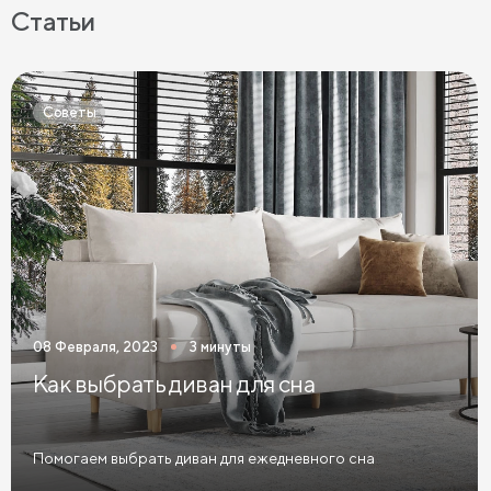
Кровати с мягкой обивкой
Кровати ЛДСП
Статьи
Кровати Экокожа
Кровати 90 х 200 с ящиками
Кровати 120 х 200 с ящиками
Советы
Кровати 140 х 200 с ящиками
Кровати 160 х 200 с ящиками
Кровати 180 х 200 с ящиками
Кровати 200 х 200 с ящиками
Кровати мятного цвета
Кровати тёмного цвета
Кровати горчичного цвета
08 Февраля, 2023
3 минуты
Кровати бирюзового цвета
Как выбрать диван для сна
Кровати в современном стиле
Кровати в стиле лофт
Кровати в скандинавском стиле
Помогаем выбрать диван для ежедневного сна
Кровати в классическом стиле
Кровати без изголовья