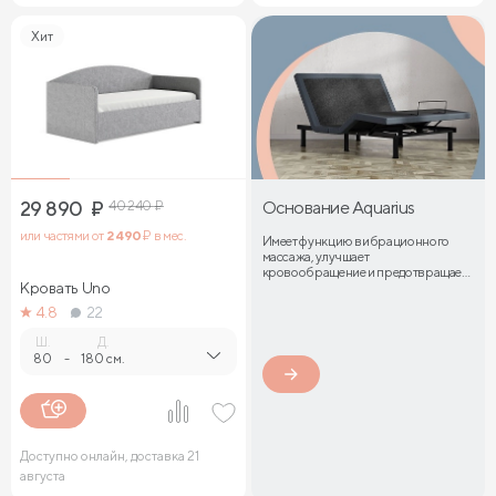
Хит
29 890
₽
40 240
₽
Основание Aquarius
или частями от
2 490
₽ в мес.
Имеет функцию вибрационного
массажа, улучшает
кровообращение и предотвращает
Кровать Uno
затекание мышц
4.8
22
Ш.
Д.
80
-
180 см.
Доступно онлайн, доставка 21
августа