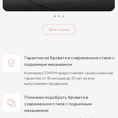
Кровати с низким изголовьем
Кровати с высоким изголовьем
Все статьи
Кровати с мягким изголовьем
Кровати светлых цветов
Кровати в стиле прованс
Кровати в стиле минимализм
Кровати в стиле хай-тек
Кровати семейные
Гарантия на Кровати в современном стиле с
Кровати белого цвета
Кровати голубого цвета
подъемным механизмом
Компания СОНУМ предоставляет своим клиентам
Кровати цвета графит
Кровати желтого цвета
гарантию от 18 месяцев до 10 лет на всю
выпускаемую продукцию.
Кровати зеленого цвета
Кровати коричневого цвета
Кровати красного цвета
Кровати оранжевого цвета
Поможем подобрать Кровати в
современном стиле с подъемным
Кровати розового цвета
Кровати серого цвета
механизмом
Кровати синего цвета
Кровати фиолетового цвета