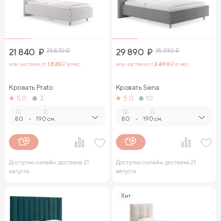
21 840
₽
25 870
₽
29 890
₽
35 930
₽
или частями от
1 820
₽ в мес.
или частями от
2 490
₽ в мес.
Кровать Prato
Кровать Siena
5.0
3
5.0
10
Ш.
Д.
Ш.
Д.
80
-
190 см.
80
-
190 см.
Доступно онлайн, доставка 21
Доступно онлайн, доставка 21
августа
августа
Хит