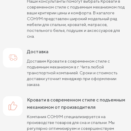
Наши консультанты помогут выбрать Кровати в
современном стиле с подъемным механизмом под
Кровати черного цвета
Кровати бежевого цвета
ваши критерии цены и комфорта. В каталоге
СОНУМ представлен широкий модельный ряд
Кровати шириной 80 см (Узкие)
мебели для спальни, кроватей, матрасов,
постельного белья, подушек и аксессуаров для
Кровати шириной 90 см
Кровати шириной 120 см
сна.
Кровати шириной 140 см
Кровати шириной 160 см
Доставка
Кровати шириной 180 см
Кровати шириной 200 см
Доставим Кровати в современном стиле с
подъемным механизмом в г. Чита любой
Высокие кровати
Низкие кровати
транспортной компанией. Сроки и стоимость
доставки уточнит менеджер при оформлении
Кровати длиной 180 см
Кровати длиной 190 см
заказа.
Кровати длиной 200 см
Кровати в современном стиле с подъемным
Кровати 80х180 см (для маленькой комнаты)
механизмом от производителя
Кровати 90х180 см
Кровати 120х180 см
Компания СОНУМ специализируется на
производстве товаров для сна и спальни. Мы
Большие кровати
Кровати 80х190 см
регулярно оптимизируем и совершенствуем