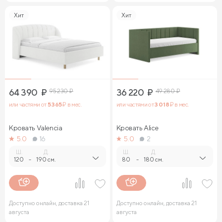
Хит
Хит
64 390
₽
95 230
₽
36 220
₽
49 280
₽
или частями от
5 365
₽ в мес.
или частями от
3 018
₽ в мес.
Кровать Valencia
Кровать Alice
5.0
16
5.0
2
Ш.
Д.
Ш.
Д.
120
-
190 см.
80
-
180 см.
Доступно онлайн, доставка 21
Доступно онлайн, доставка 21
августа
августа