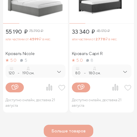
55 190
₽
75 790
₽
33 340
₽
45 170
₽
или частями от
4 599
₽ в мес.
или частями от
2 778
₽ в мес.
Кровать Nicole
Кровать Capri R
5.0
5
5.0
8
Ш.
Д.
Ш.
Д.
120
-
190 см.
80
-
180 см.
Доступно онлайн, доставка 21
Доступно онлайн, доставка 21
августа
августа
Больше товаров