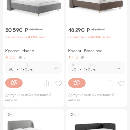
50 590
₽
74 740
₽
48 290
₽
71 200
₽
или частями от
4 215
₽ в мес.
или частями от
4 024
₽ в мес.
Кровать Madrid
Кровать Barcelona
5.0
3
4.8
7
Ш.
Д.
Ш.
Д.
80
-
190 см.
80
-
190 см.
Доступно онлайн, доставка 21
Доступно онлайн, доставка 21
августа
августа
Хит
Хит