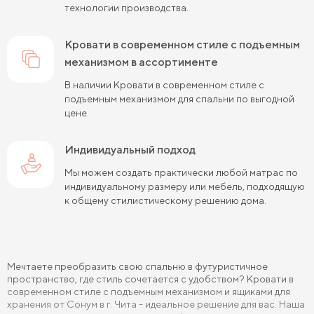
технологии производства.
Кровати 90х190 см
Кровати 120х190 см
Кровати 140х190 см
Кровати в современном стиле с подъемным
Кровати 160х190 см
механизмом в ассортименте
Кровати 180х190 см
Кровати 200х190 см
В наличии Кровати в современном стиле с
подъемным механизмом для спальни по выгодной
Кровати 80х200 см
Кровати 90х200 см
цене.
Кровати 120х200 см
Кровати 140х200 см
Индивидуальный подход
Кровати 160х200 см (Евро размер)
Мы можем создать практически любой матрас по
Кровати 180х200 см
Кровати 200х200 см (Кинг Сайз)
индивидуальному размеру или мебель, подходящую
к общему стилистическому решению дома.
Кровати с подъемным механизмом
Кровати для взрослых
Кровати с ящиками
Мечтаете преобразить свою спальню в футуристичное
Кровати 160 х 200 с подъемным механизмом и ящиками
пространство, где стиль сочетается с удобством? Кровати в
современном стиле с подъемным механизмом и ящиками для
Кровати 140 х 200 с подъемным механизмом и ящиками
хранения от Сонум в г. Чита - идеальное решение для вас. Наша