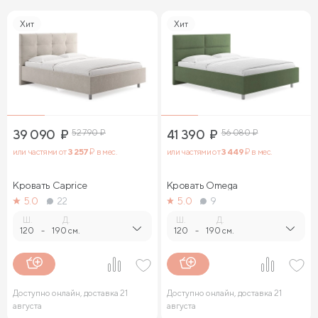
Хит
Хит
39 090
₽
52 790
₽
41 390
₽
56 080
₽
или частями от
3 257
₽ в мес.
или частями от
3 449
₽ в мес.
Кровать Caprice
Кровать Omega
5.0
22
5.0
9
Ш.
Д.
Ш.
Д.
120
-
190 см.
120
-
190 см.
Доступно онлайн, доставка 21
Доступно онлайн, доставка 21
августа
августа