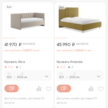
Хит
Хит
41 970
₽
56 900
₽
45 990
₽
66 920
₽
или частями от
3 497
₽ в мес.
или частями от
3 832
₽ в мес.
Кровать Alice
Кровать Amanda
5.0
2
5.0
4
Ш.
Д.
Ш.
Д.
120
-
200 см.
120
-
200 см.
Доступно онлайн, доставка 20
Доступно онлайн, доставка 20
августа
августа