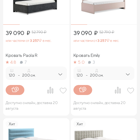
39 090
₽
52 790
₽
39 090
₽
52 790
₽
или частями от
3 257
₽ в мес.
или частями от
3 257
₽ в мес.
Кровать Paola R
Кровать Emily
4.8
7
5.0
3
Ш.
Д.
Ш.
Д.
120
-
200 см.
120
-
200 см.
Доступно онлайн, доставка 20
Доступно онлайн, доставка 20
августа
августа
Хит
Хит