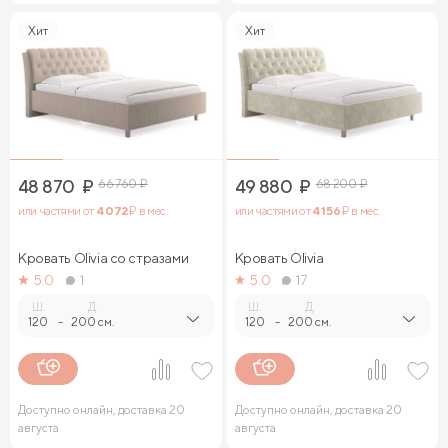
Хит
Хит
48 870
₽
66 760
₽
49 880
₽
68 200
₽
или частями от
4 072
₽ в мес.
или частями от
4 156
₽ в мес.
Кровать Olivia со стразами
Кровать Olivia
5.0
1
5.0
17
Ш.
Д.
Ш.
Д.
120
-
200 см.
120
-
200 см.
Доступно онлайн, доставка 20
Доступно онлайн, доставка 20
августа
августа