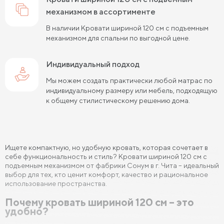
Кровати 90х190 см
механизмом в ассортименте
Кровати 120х190 см
В наличии Кровати шириной 120 см с подъемным
Кровати 140х190 см
Кровати 160х190 см
механизмом для спальни по выгодной цене.
Кровати 180х190 см
Кровати 200х190 см
Индивидуальный подход
Кровати 80х200 см
Кровати 90х200 см
Мы можем создать практически любой матрас по
индивидуальному размеру или мебель, подходящую
Кровати 120х200 см
Кровати 140х200 см
к общему стилистическому решению дома.
Кровати 160х200 см (Евро размер)
Кровати 180х200 см
Кровати 200х200 см (Кинг Сайз)
Ищете компактную, но удобную кровать, которая сочетает в
Кровати с подъемным механизмом
себе функциональность и стиль? Кровати шириной 120 см с
подъемным механизмом от фабрики Сонум в г. Чита – идеальный
Кровати для взрослых
Кровати с ящиками
выбор для тех, кто ценит комфорт, качество и рациональное
использование пространства.
Кровати 160 х 200 с подъемным механизмом и ящиками
Почему кровать шириной 120 см – это
удобно?
Кровати 140 х 200 с подъемным механизмом и ящиками