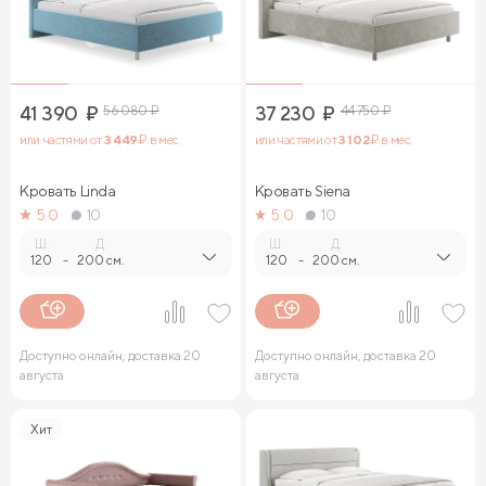
41 390
₽
56 080
₽
37 230
₽
44 750
₽
или частями от
3 449
₽ в мес.
или частями от
3 102
₽ в мес.
Кровать Linda
Кровать Siena
5.0
10
5.0
10
Ш.
Д.
Ш.
Д.
120
-
200 см.
120
-
200 см.
Доступно онлайн, доставка 20
Доступно онлайн, доставка 20
августа
августа
Хит