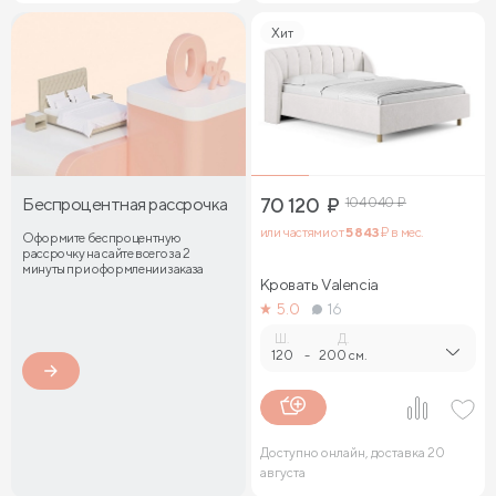
Хит
Беспроцентная рассрочка
70 120
₽
104 040
₽
или частями от
5 843
₽ в мес.
Оформите беспроцентную
рассрочку на сайте всего за 2
минуты при оформлении заказа
Кровать Valencia
5.0
16
Ш.
Д.
120
-
200 см.
Доступно онлайн, доставка 20
августа