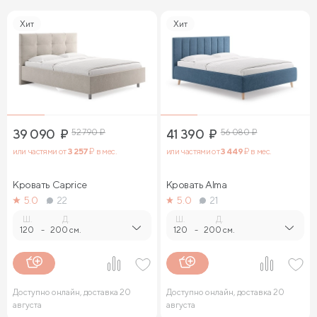
Хит
Хит
39 090
₽
52 790
₽
41 390
₽
56 080
₽
или частями от
3 257
₽ в мес.
или частями от
3 449
₽ в мес.
Кровать Caprice
Кровать Alma
5.0
22
5.0
21
Ш.
Д.
Ш.
Д.
120
-
200 см.
120
-
200 см.
Доступно онлайн, доставка 20
Доступно онлайн, доставка 20
августа
августа