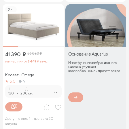
Хит
41 390
₽
56 080
₽
Основание Aquarius
или частями от
3 449
₽ в мес.
Имеет функцию вибрационного
массажа, улучшает
кровообращение и предотвращает
Кровать Omega
затекание мышц
5.0
9
Ш.
Д.
120
-
200 см.
Доступно онлайн, доставка 20
августа