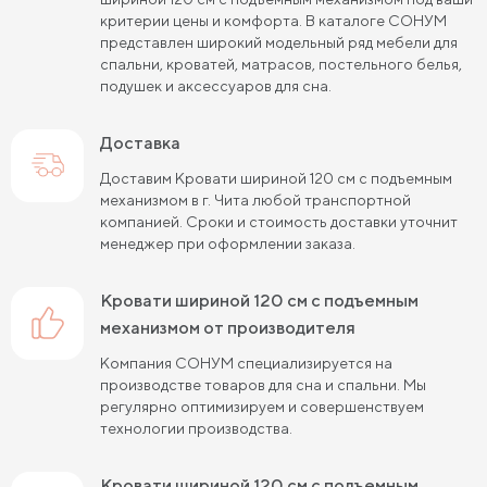
критерии цены и комфорта. В каталоге СОНУМ
Кровати черного цвета
Кровати бежевого цвета
представлен широкий модельный ряд мебели для
спальни, кроватей, матрасов, постельного белья,
Кровати шириной 80 см (Узкие)
подушек и аксессуаров для сна.
Кровати шириной 90 см
Кровати шириной 120 см
Доставка
Кровати шириной 140 см
Кровати шириной 160 см
Доставим Кровати шириной 120 см с подъемным
механизмом в г. Чита любой транспортной
Кровати шириной 180 см
Кровати шириной 200 см
компанией. Сроки и стоимость доставки уточнит
менеджер при оформлении заказа.
Высокие кровати
Низкие кровати
Кровати длиной 180 см
Кровати длиной 190 см
Кровати шириной 120 см с подъемным
механизмом от производителя
Кровати длиной 200 см
Компания СОНУМ специализируется на
Кровати 80х180 см (для маленькой комнаты)
производстве товаров для сна и спальни. Мы
регулярно оптимизируем и совершенствуем
Кровати 90х180 см
Кровати 120х180 см
технологии производства.
Большие кровати
Кровати 80х190 см
Кровати шириной 120 см с подъемным