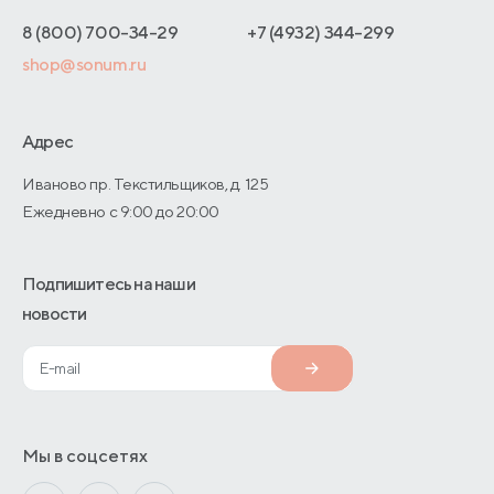
Интернет-магазинам
Адреса магазинов
8 (800) 700-34-29
+7 (4932) 344-299
Оптовые продажи
shop@sonum.ru
Договор-оферты
Дизайнерам интерьеров
О производстве
Адрес
Иваново пр. Текстильщиков, д. 125
Ежедневно с 9:00 до 20:00
Подпишитесь на наши
новости
Мы в соцсетях