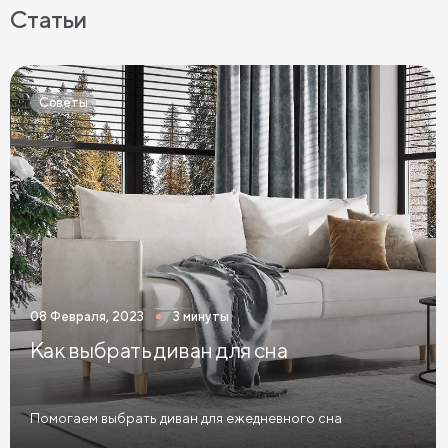
Кровати с мягкой обивкой
Кровати ЛДСП
Статьи
Кровати Экокожа
Кровати 90 х 200 с ящиками
Кровати 120 х 200 с ящиками
Советы
Кровати 140 х 200 с ящиками
Кровати 160 х 200 с ящиками
Кровати 180 х 200 с ящиками
Кровати 200 х 200 с ящиками
Кровати мятного цвета
Кровати тёмного цвета
Кровати горчичного цвета
08 Февраля, 2023
3 минуты
Кровати бирюзового цвета
Как выбрать диван для сна
Кровати в современном стиле
Кровати в стиле лофт
Кровати в скандинавском стиле
Помогаем выбрать диван для ежедневного сна
Кровати в классическом стиле
Кровати без изголовья