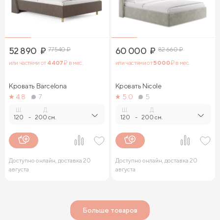
52 890
₽
77 540
₽
60 000
₽
82 660
₽
или частями от
4 407
₽ в мес.
или частями от
5 000
₽ в мес.
Кровать Barcelona
Кровать Nicole
4.8
7
5.0
5
Ш.
Д.
Ш.
Д.
120
-
200 см.
120
-
200 см.
Доступно онлайн, доставка 20
Доступно онлайн, доставка 20
августа
августа
Больше товаров