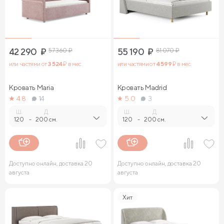
42 290
₽
57 360
₽
55 190
₽
81 070
₽
или частями от
3 524
₽ в мес.
или частями от
4 599
₽ в мес.
Кровать Maria
Кровать Madrid
4.8
14
5.0
3
Ш.
Д.
Ш.
Д.
120
-
200 см.
120
-
200 см.
Доступно онлайн, доставка 20
Доступно онлайн, доставка 20
августа
августа
Хит