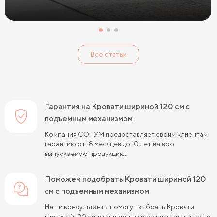
Кровати с низким изголовьем
Кровати с высоким изголовьем
Все статьи
Кровати с мягким изголовьем
Кровати светлых цветов
Кровати в стиле прованс
Кровати в стиле минимализм
Кровати в стиле хай-тек
Кровати семейные
Гарантия на Кровати шириной 120 см с
Кровати белого цвета
Кровати голубого цвета
подъемным механизмом
Компания СОНУМ предоставляет своим клиентам
Кровати цвета графит
Кровати желтого цвета
гарантию от 18 месяцев до 10 лет на всю
выпускаемую продукцию.
Кровати зеленого цвета
Кровати коричневого цвета
Кровати красного цвета
Кровати оранжевого цвета
Поможем подобрать Кровати шириной 120
см с подъемным механизмом
Кровати розового цвета
Кровати серого цвета
Наши консультанты помогут выбрать Кровати
Кровати синего цвета
Кровати фиолетового цвета
шириной 120 см с подъемным механизмом под ваши