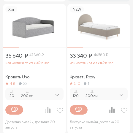
Хит
NEW
35 640
₽
47 860
₽
33 340
₽
44 580
₽
или частями от
2 970
₽ в мес.
или частями от
2 778
₽ в мес.
Кровать Uno
Кровать Roxy
4.8
22
5.0
1
Ш.
Д.
Ш.
Д.
120
-
200 см.
120
-
200 см.
Доступно онлайн, доставка 20
Доступно онлайн, доставка 20
августа
августа