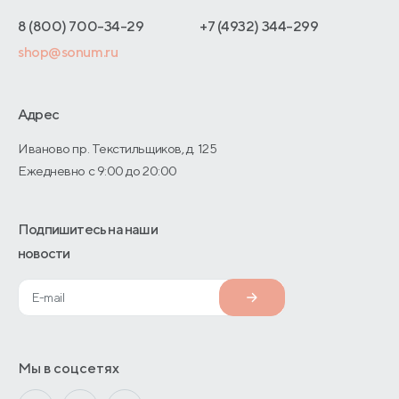
Интернет-магазинам
Адреса магазинов
8 (800) 700-34-29
+7 (4932) 344-299
Оптовые продажи
shop@sonum.ru
Договор-оферты
Дизайнерам интерьеров
О производстве
Адрес
Иваново пр. Текстильщиков, д. 125
Ежедневно с 9:00 до 20:00
Подпишитесь на наши
новости
Мы в соцсетях