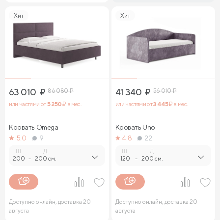
Хит
Хит
63 010
₽
86 080
₽
41 340
₽
56 010
₽
или частями от
5 250
₽ в мес.
или частями от
3 445
₽ в мес.
Кровать Omega
Кровать Uno
5.0
9
4.8
22
Ш.
Д.
Ш.
Д.
200
-
200 см.
120
-
200 см.
Доступно онлайн, доставка 20
Доступно онлайн, доставка 20
августа
августа