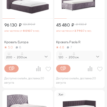
96 130
₽
133 390
₽
45 480
₽
61 930
₽
или частями от
8 010
₽ в мес.
или частями от
3 790
₽ в мес.
Кровать Europa
Кровать Paola R
5.0
8
4.8
7
Ш.
Д.
Ш.
Д.
200
-
200 см.
120
-
200 см.
Доступно онлайн, доставка 20
Доступно онлайн, доставка 20
августа
августа
Хит