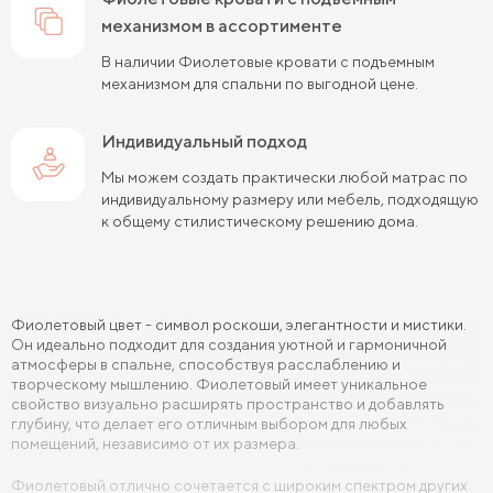
Кровати 90х190 см
механизмом в ассортименте
Кровати 120х190 см
В наличии Фиолетовые кровати с подъемным
Кровати 140х190 см
Кровати 160х190 см
механизмом для спальни по выгодной цене.
Кровати 180х190 см
Кровати 200х190 см
Индивидуальный подход
Кровати 80х200 см
Кровати 90х200 см
Мы можем создать практически любой матрас по
индивидуальному размеру или мебель, подходящую
Кровати 120х200 см
Кровати 140х200 см
к общему стилистическому решению дома.
Кровати 160х200 см (Евро размер)
Кровати 180х200 см
Кровати 200х200 см (Кинг Сайз)
Фиолетовый цвет - символ роскоши, элегантности и мистики.
Кровати с подъемным механизмом
Он идеально подходит для создания уютной и гармоничной
атмосферы в спальне, способствуя расслаблению и
Кровати для взрослых
Кровати с ящиками
творческому мышлению. Фиолетовый имеет уникальное
свойство визуально расширять пространство и добавлять
Кровати 160 х 200 с подъемным механизмом и ящиками
глубину, что делает его отличным выбором для любых
помещений, независимо от их размера.
Кровати 140 х 200 с подъемным механизмом и ящиками
Фиолетовый отлично сочетается с широким спектром других