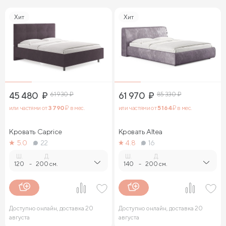
Хит
Хит
45 480
₽
61 930
₽
61 970
₽
85 330
₽
или частями от
3 790
₽ в мес.
или частями от
5 164
₽ в мес.
Кровать Caprice
Кровать Altea
5.0
22
4.8
16
Ш.
Д.
Ш.
Д.
120
-
200 см.
140
-
200 см.
Доступно онлайн, доставка 20
Доступно онлайн, доставка 20
августа
августа