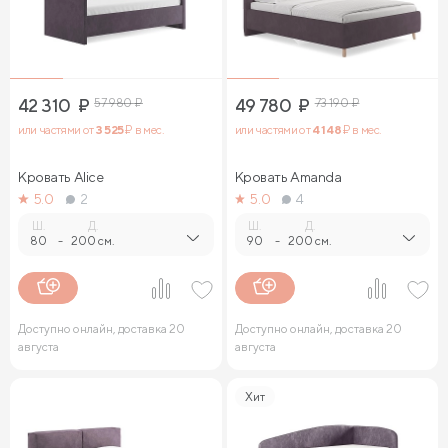
42 310
₽
57 980
₽
49 780
₽
73 190
₽
или частями от
3 525
₽ в мес.
или частями от
4 148
₽ в мес.
Кровать Alice
Кровать Amanda
5.0
2
5.0
4
Ш.
Д.
Ш.
Д.
80
-
200 см.
90
-
200 см.
Доступно онлайн, доставка 20
Доступно онлайн, доставка 20
августа
августа
Хит