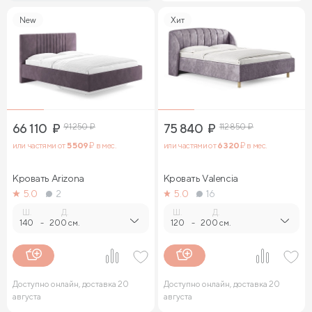
New
Хит
66 110
₽
91 250
₽
75 840
₽
112 850
₽
или частями от
5 509
₽ в мес.
или частями от
6 320
₽ в мес.
Кровать Arizona
Кровать Valencia
5.0
2
5.0
16
Ш.
Д.
Ш.
Д.
140
-
200 см.
120
-
200 см.
Доступно онлайн, доставка 20
Доступно онлайн, доставка 20
августа
августа