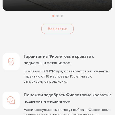
Кровати с низким изголовьем
Кровати с высоким изголовьем
Все статьи
Кровати с мягким изголовьем
Кровати светлых цветов
Кровати в стиле прованс
Кровати в стиле минимализм
Кровати в стиле хай-тек
Кровати семейные
Гарантия на Фиолетовые кровати с
Кровати белого цвета
Кровати голубого цвета
подъемным механизмом
Компания СОНУМ предоставляет своим клиентам
Кровати цвета графит
Кровати желтого цвета
гарантию от 18 месяцев до 10 лет на всю
выпускаемую продукцию.
Кровати зеленого цвета
Кровати коричневого цвета
Кровати красного цвета
Кровати оранжевого цвета
Поможем подобрать Фиолетовые кровати с
подъемным механизмом
Кровати розового цвета
Кровати серого цвета
Наши консультанты помогут выбрать Фиолетовые
Кровати синего цвета
Кровати фиолетового цвета
кровати с подъемным механизмом под ваши