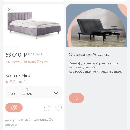
Хит
63 010
₽
86 080
₽
Основание Aquarius
или частями от
5 250
₽ в мес.
Имеет функцию вибрационного
массажа, улучшает
кровообращение и предотвращает
Кровать Alma
затекание мышц
5.0
21
Ш.
Д.
200
-
200 см.
Доступно онлайн, доставка 20
августа