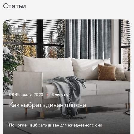
Кровати с мягкой обивкой
Кровати ЛДСП
Статьи
Кровати Экокожа
Кровати 90 х 200 с ящиками
Кровати 120 х 200 с ящиками
Советы
Кровати 140 х 200 с ящиками
Кровати 160 х 200 с ящиками
Кровати 180 х 200 с ящиками
Кровати 200 х 200 с ящиками
Кровати мятного цвета
Кровати тёмного цвета
Кровати горчичного цвета
08 Февраля, 2023
3 минуты
Кровати бирюзового цвета
Как выбрать диван для сна
Кровати в современном стиле
Кровати в стиле лофт
Кровати в скандинавском стиле
Помогаем выбрать диван для ежедневного сна
Кровати в классическом стиле
Кровати без изголовья