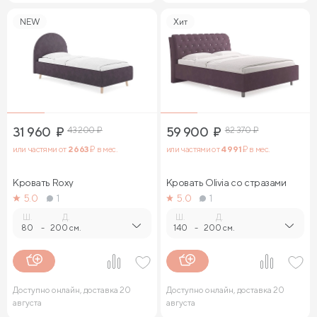
NEW
Хит
31 960
₽
43 200
₽
59 900
₽
82 370
₽
или частями от
2 663
₽ в мес.
или частями от
4 991
₽ в мес.
Кровать Roxy
Кровать Olivia со стразами
5.0
1
5.0
1
Ш.
Д.
Ш.
Д.
80
-
200 см.
140
-
200 см.
Доступно онлайн, доставка 20
Доступно онлайн, доставка 20
августа
августа