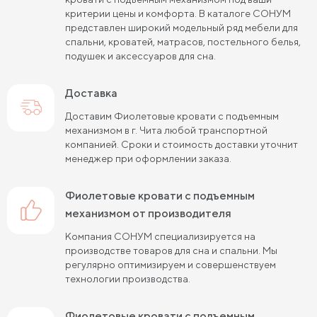
критерии цены и комфорта. В каталоге СОНУМ
Кровати черного цвета
Кровати бежевого цвета
представлен широкий модельный ряд мебели для
спальни, кроватей, матрасов, постельного белья,
Кровати шириной 80 см (Узкие)
подушек и аксессуаров для сна.
Кровати шириной 90 см
Кровати шириной 120 см
Доставка
Кровати шириной 140 см
Кровати шириной 160 см
Доставим Фиолетовые кровати с подъемным
механизмом в г. Чита любой транспортной
Кровати шириной 180 см
Кровати шириной 200 см
компанией. Сроки и стоимость доставки уточнит
менеджер при оформлении заказа.
Высокие кровати
Низкие кровати
Кровати длиной 180 см
Кровати длиной 190 см
Фиолетовые кровати с подъемным
механизмом от производителя
Кровати длиной 200 см
Компания СОНУМ специализируется на
Кровати 80х180 см (для маленькой комнаты)
производстве товаров для сна и спальни. Мы
регулярно оптимизируем и совершенствуем
Кровати 90х180 см
Кровати 120х180 см
технологии производства.
Большие кровати
Кровати 80х190 см
Фиолетовые кровати с подъемным