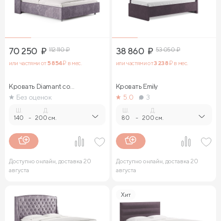
70 250
₽
112 110
₽
38 860
₽
53 050
₽
или частями от
5 854
₽ в мес.
или частями от
3 238
₽ в мес.
Кровать Diamant со
Кровать Emily
стразами
Без оценок
5.0
3
Ш.
Д.
Ш.
Д.
140
-
200 см.
80
-
200 см.
Доступно онлайн, доставка 20
Доступно онлайн, доставка 20
августа
августа
Хит