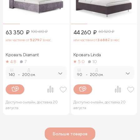
63 350
₽
100 610
₽
44 260
₽
60 520
₽
или частями от
5 279
₽ в мес.
или частями от
3 688
₽ в мес.
Кровать Diamant
Кровать Linda
4.8
7
5.0
10
Ш.
Д.
Ш.
Д.
140
-
200 см.
90
-
200 см.
Доступно онлайн, доставка 20
Доступно онлайн, доставка 20
августа
августа
Больше товаров