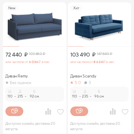
New
Хит
72 440
₽
103 480
₽
103 490
₽
147 840
₽
или частями от
6 036
₽ в мес.
или частями от
8 624
₽ в мес.
Диван Remy
Диван Sсandy
Без оценок
5.0
3
Ш.
Д.
В.
Ш.
Д.
В.
110
-
215
-
92 см.
110
-
235
-
96 см.
Доступно онлайн, доставка 20
Доступно онлайн, доставка 20
августа
августа