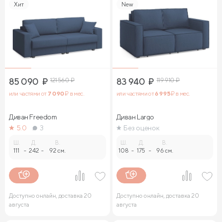
Хит
New
85 090
₽
121 560
₽
83 940
₽
119 910
₽
или частями от
7 090
₽ в мес.
или частями от
6 995
₽ в мес.
Диван Freedom
Диван Largo
5.0
3
Без оценок
Ш.
Д.
В.
Ш.
Д.
В.
111
-
242
-
92 см.
108
-
175
-
96 см.
Доступно онлайн, доставка 20
Доступно онлайн, доставка 20
августа
августа