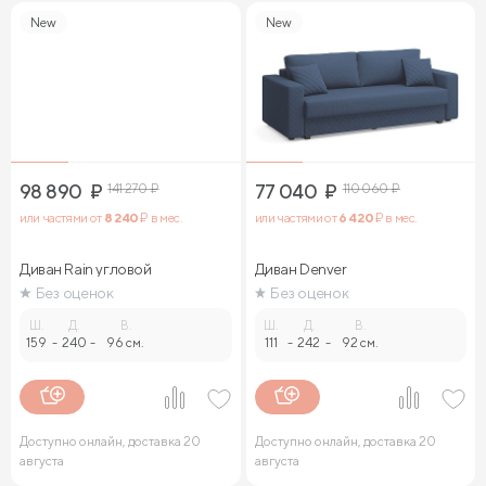
New
New
98 890
₽
141 270
₽
77 040
₽
110 060
₽
или частями от
8 240
₽ в мес.
или частями от
6 420
₽ в мес.
Диван Rain угловой
Диван Denver
Без оценок
Без оценок
Ш.
Д.
В.
Ш.
Д.
В.
159
-
240
-
96 см.
111
-
242
-
92 см.
Доступно онлайн, доставка 20
Доступно онлайн, доставка 20
августа
августа