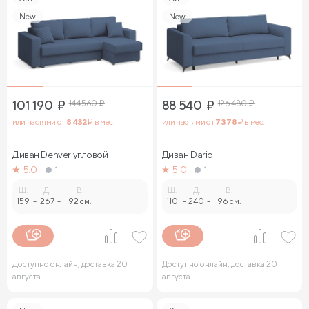
New
New
101 190
₽
144 560
₽
88 540
₽
126 480
₽
или частями от
8 432
₽ в мес.
или частями от
7 378
₽ в мес.
Диван Denver угловой
Диван Dario
5.0
1
5.0
1
Ш.
Д.
В.
Ш.
Д.
В.
159
-
267
-
92 см.
110
-
240
-
96 см.
Доступно онлайн, доставка 20
Доступно онлайн, доставка 20
августа
августа