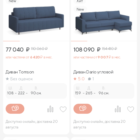
New
Хит
New
77 040
₽
110 060
₽
108 090
₽
154 410
₽
или частями от
6 420
₽ в мес.
или частями от
9 007
₽ в мес.
Диван Tomson
Диван Dario угловой
Без оценок
5.0
1
Ш.
Д.
В.
Ш.
Д.
В.
108
-
222
-
90 см.
159
-
265
-
96 см.
Доступно онлайн, доставка 20
Доступно онлайн, доставка 20
августа
августа