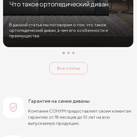
Что такое ортопедический диван
Диваны в спальню
Диваны с подушками
Большие диваны
Диваны софа
Диваны из велюра
В данной статье мы поговорим о том, что такое
ортопедический диван, в чем его особенности и
Диваны антикоготь
преимущества.
Все статьи
Гарантия на синие диваны
Компания СОНУМ предоставляет своим клиентам
гарантию от 18 месяцев до 10 лет на всю
выпускаемую продукцию.