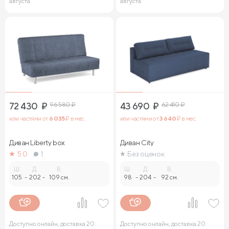
августа
августа
72 430
₽
96 580
₽
43 690
₽
62 410
₽
или частями от
6 035
₽ в мес.
или частями от
3 640
₽ в мес.
Диван Liberty box
Диван City
5.0
1
Без оценок
Ш.
Д.
В.
Ш.
Д.
В.
105
-
202
-
109 см.
98
-
204
-
92 см.
Доступно онлайн, доставка 20
Доступно онлайн, доставка 20