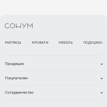
МАТРАСЫ
КРОВАТИ
МЕБЕЛЬ
ПОДУШКИ И 
Продукция
Сертификаты
Покупателям
Гарантии
Рассрочка и кредит
Материалы и технологии
Сотрудничество
Обмен и возврат
Сроки изготовления
Франчайзинг
Доставка и оплата
Блог