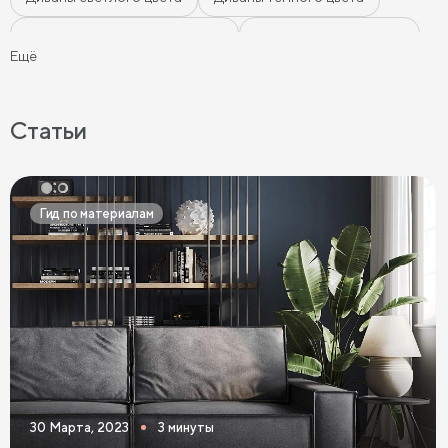
Диваны цвета морской волны
Диваны мятного цвета
Ещё
Диваны-кровати
Ортопедические диваны
Серые диваны
Синие диваны
Коричневые диваны
Статьи
Черные диваны
Диваны графит
Розовые диваны
Фиолетовые диваны
Оранжевые диваны
Гид по материалам
Желтые диваны
Красные диваны
Диваны шириной 110 см
Раскладные диваны
Диваны в скандинавском стиле
Диваны в стиле лофт
Белые диваны
Бежевые диваны
Зеленые диваны
Голубые диваны
Выдвижные диваны
30 Марта, 2023
3 минуты
Диваны Пантограф
Диваны Аккордеон