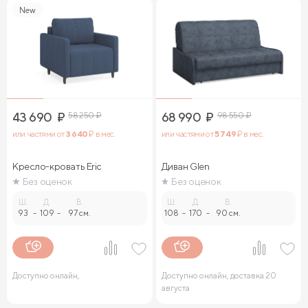
New
43 690
₽
58 250
₽
68 990
₽
98 550
₽
или частями от
3 640
₽ в мес.
или частями от
5 749
₽ в мес.
Кресло-кровать Eric
Диван Glen
Без оценок
Без оценок
Ш.
Д.
В.
Ш.
Д.
В.
93
-
109
-
97 см.
108
-
170
-
90 см.
Доступно онлайн,
Доступно онлайн, доставка 20
августа