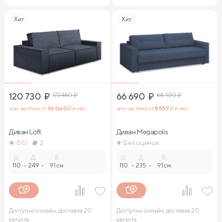
Хит
Хит
120 730
₽
172 480
₽
66 690
₽
88 920
₽
или частями от
10 060
₽ в мес.
или частями от
5 557
₽ в мес.
Диван Loft
Диван Megapolis
5.0
2
Без оценок
Ш.
Д.
В.
Ш.
Д.
В.
110
-
249
-
91 см.
110
-
235
-
91 см.
Доступно онлайн, доставка 20
Доступно онлайн, доставка 20
августа
августа