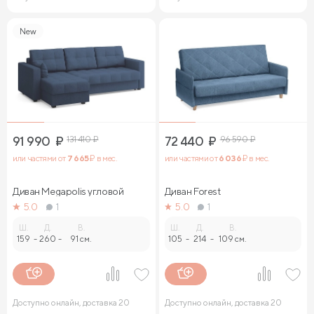
New
91 990
₽
131 410
₽
72 440
₽
96 590
₽
или частями от
7 665
₽ в мес.
или частями от
6 036
₽ в мес.
Диван Megapolis угловой
Диван Forest
5.0
1
5.0
1
Ш.
Д.
В.
Ш.
Д.
В.
159
-
260
-
91 см.
105
-
214
-
109 см.
Доступно онлайн, доставка 20
Доступно онлайн, доставка 20