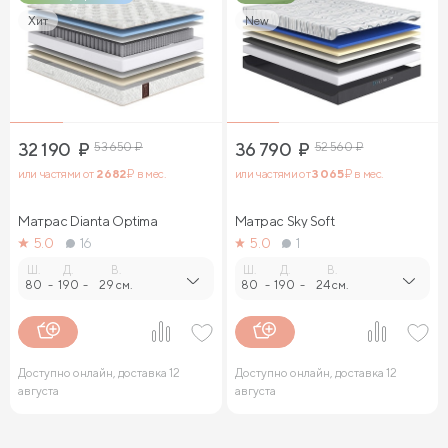
Хит
New
32 190
₽
53 650
₽
36 790
₽
52 560
₽
или частями от
2 682
₽ в мес.
или частями от
3 065
₽ в мес.
Матрас Dianta Optima
Матрас Sky Soft
5.0
16
5.0
1
Ш.
Д.
В.
Ш.
Д.
В.
80
-
190
-
29 см.
80
-
190
-
24 см.
Доступно онлайн, доставка 12
Доступно онлайн, доставка 12
августа
августа