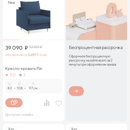
New
39 090
₽
52 120
₽
Беспроцентная рассрочка
или частями от
3 257
₽ в мес.
Оформите беспроцентную
рассрочку на сайте всего за 2
минуты при оформлении заказа
Кресло-кровать Flin
5.0
2
Ш.
Д.
В.
83
-
108
-
97 см.
Доступно онлайн,
Хит
Хит