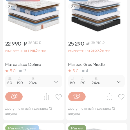
Хит
Хит
22 990
₽
38 310
₽
25 290
₽
38 910
₽
или частями от
1 915
₽ в мес.
или частями от
2 107
₽ в мес.
Матрас Eco Optima
Матрас Gros Middle
5.0
13
5.0
4
Ш.
Д.
В.
Ш.
Д.
В.
80
-
190
-
23 см.
80
-
190
-
24 см.
Доступно онлайн, доставка 12
Доступно онлайн, доставка 12
августа
августа
Мягкий/Средний
Мягкий