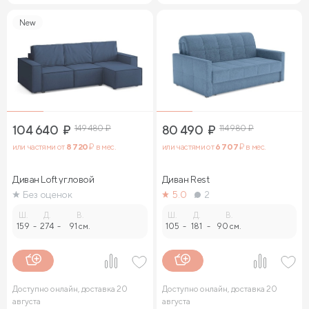
New
104 640
₽
149 480
₽
80 490
₽
114 980
₽
или частями от
8 720
₽ в мес.
или частями от
6 707
₽ в мес.
Диван Loft угловой
Диван Rest
Без оценок
5.0
2
Ш.
Д.
В.
Ш.
Д.
В.
159
-
274
-
91 см.
105
-
181
-
90 см.
Доступно онлайн, доставка 20
Доступно онлайн, доставка 20
августа
августа