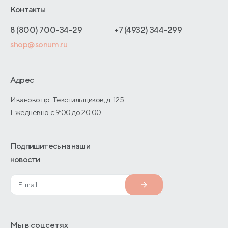
Отельерам
Контакты
Как оформить заказ
Отзывы покупателей
Интернет-магазинам
Адреса магазинов
8 (800) 700-34-29
+7 (4932) 344-299
Оптовые продажи
shop@sonum.ru
Договор-оферты
Дизайнерам интерьеров
О производстве
Адрес
Иваново пр. Текстильщиков, д. 125
Ежедневно с 9:00 до 20:00
Подпишитесь на наши
новости
Мы в соцсетях