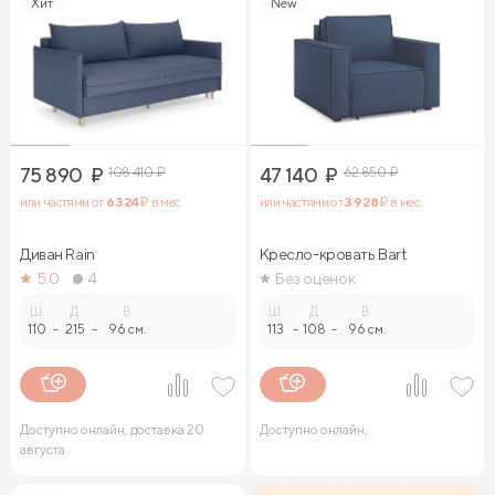
Хит
New
75 890
₽
108 410
₽
47 140
₽
62 850
₽
или частями от
6 324
₽ в мес.
или частями от
3 928
₽ в мес.
Диван Rain
Кресло-кровать Bart
5.0
4
Без оценок
Ш.
Д.
В.
Ш.
Д.
В.
110
-
215
-
96 см.
113
-
108
-
96 см.
Доступно онлайн, доставка 20
Доступно онлайн,
августа