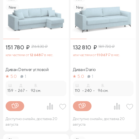
New
New
151 780
₽
216 830
₽
132 810
₽
189 730
₽
или частями от
12 648
₽ в мес.
или частями от
11 067
₽ в мес.
Диван Denver угловой
Диван Dario
5.0
1
5.0
1
Ш.
Д.
В.
Ш.
Д.
В.
159
-
267
-
92 см.
110
-
240
-
96 см.
Доступно онлайн, доставка 20
Доступно онлайн, доставка 20
августа
августа