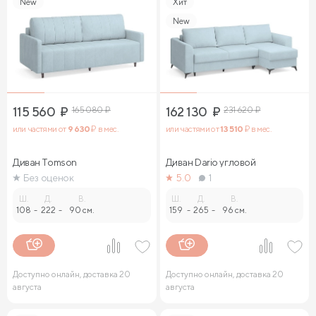
New
Хит
New
115 560
₽
165 080
₽
162 130
₽
231 620
₽
или частями от
9 630
₽ в мес.
или частями от
13 510
₽ в мес.
Диван Tomson
Диван Dario угловой
Без оценок
5.0
1
Ш.
Д.
В.
Ш.
Д.
В.
108
-
222
-
90 см.
159
-
265
-
96 см.
Доступно онлайн, доставка 20
Доступно онлайн, доставка 20
августа
августа