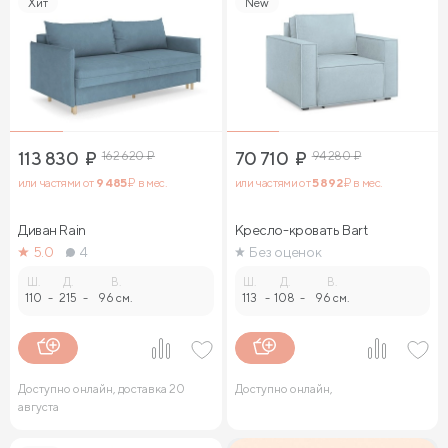
Хит
New
113 830
₽
162 620
₽
70 710
₽
94 280
₽
или частями от
9 485
₽ в мес.
или частями от
5 892
₽ в мес.
Диван Rain
Кресло-кровать Bart
5.0
4
Без оценок
Ш.
Д.
В.
Ш.
Д.
В.
110
-
215
-
96 см.
113
-
108
-
96 см.
Доступно онлайн, доставка 20
Доступно онлайн,
августа