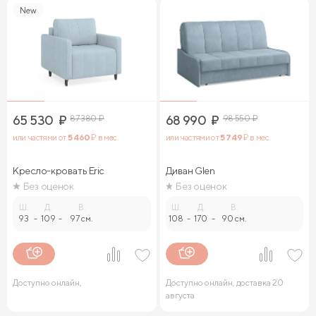
New
65 530
₽
87 380
₽
68 990
₽
98 550
₽
или частями от
5 460
₽ в мес.
или частями от
5 749
₽ в мес.
Кресло-кровать Eric
Диван Glen
Без оценок
Без оценок
Ш.
Д.
В.
Ш.
Д.
В.
93
-
109
-
97 см.
108
-
170
-
90 см.
Доступно онлайн,
Доступно онлайн, доставка 20
августа