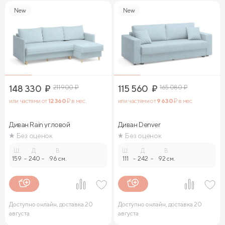
New
New
148 330
₽
211 900
₽
115 560
₽
165 080
₽
или частями от
12 360
₽ в мес.
или частями от
9 630
₽ в мес.
Диван Rain угловой
Диван Denver
Без оценок
Без оценок
Ш.
Д.
В.
Ш.
Д.
В.
159
-
240
-
96 см.
111
-
242
-
92 см.
Доступно онлайн, доставка 20
Доступно онлайн, доставка 20
августа
августа