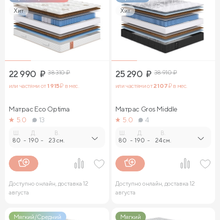
Хит
Хит
22 990
₽
38 310
₽
25 290
₽
38 910
₽
или частями от
1 915
₽ в мес.
или частями от
2 107
₽ в мес.
Матрас Eco Optima
Матрас Gros Middle
5.0
13
5.0
4
Ш.
Д.
В.
Ш.
Д.
В.
80
-
190
-
23 см.
80
-
190
-
24 см.
Доступно онлайн, доставка 12
Доступно онлайн, доставка 12
августа
августа
Мягкий/Средний
Мягкий