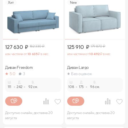
Хит
New
127 630
₽
182 330
₽
125 910
₽
179 870
₽
или частями от
10 635
₽ в мес.
или частями от
10 492
₽ в мес.
Диван Freedom
Диван Largo
5.0
3
Без оценок
Ш.
Д.
В.
Ш.
Д.
В.
111
-
242
-
92 см.
108
-
175
-
96 см.
Доступно онлайн, доставка 20
Доступно онлайн, доставка 20
августа
августа