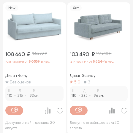
New
Хит
108 660
₽
155 230
₽
103 490
₽
147 840
₽
или частями от
9 055
₽ в мес.
или частями от
8 624
₽ в мес.
Диван Remy
Диван Sсandy
Без оценок
5.0
3
Ш.
Д.
В.
Ш.
Д.
В.
110
-
215
-
92 см.
110
-
235
-
96 см.
Доступно онлайн, доставка 20
Доступно онлайн, доставка 20
августа
августа