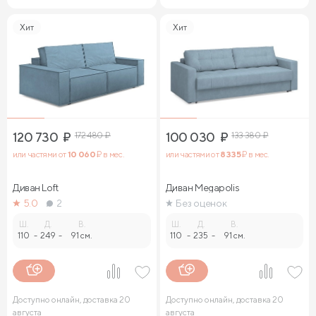
Хит
Хит
120 730
₽
172 480
₽
100 030
₽
133 380
₽
или частями от
10 060
₽ в мес.
или частями от
8 335
₽ в мес.
Диван Loft
Диван Megapolis
5.0
2
Без оценок
Ш.
Д.
В.
Ш.
Д.
В.
110
-
249
-
91 см.
110
-
235
-
91 см.
Доступно онлайн, доставка 20
Доступно онлайн, доставка 20
августа
августа