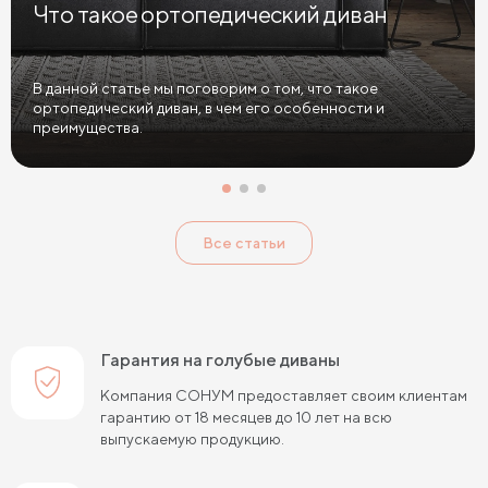
Что такое ортопедический диван
Диваны в спальню
Диваны с подушками
Большие диваны
Диваны софа
Диваны из велюра
В данной статье мы поговорим о том, что такое
ортопедический диван, в чем его особенности и
Диваны антикоготь
преимущества.
Все статьи
Гарантия на голубые диваны
Компания СОНУМ предоставляет своим клиентам
гарантию от 18 месяцев до 10 лет на всю
выпускаемую продукцию.