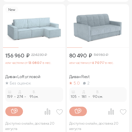
New
156 960
₽
224 230
₽
80 490
₽
114 980
₽
или частями от
13 080
₽ в мес.
или частями от
6 707
₽ в мес.
Диван Loft угловой
Диван Rest
Без оценок
5.0
2
Ш.
Д.
В.
Ш.
Д.
В.
159
-
274
-
91 см.
105
-
181
-
90 см.
Доступно онлайн, доставка 20
Доступно онлайн, доставка 20
августа
августа