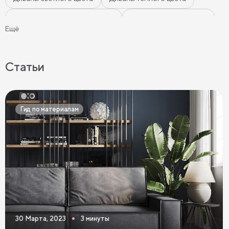
Диваны цвета морской волны
Диваны мятного цвета
Ещё
Диваны-кровати
Ортопедические диваны
Серые диваны
Синие диваны
Коричневые диваны
Статьи
Черные диваны
Диваны графит
Розовые диваны
Фиолетовые диваны
Оранжевые диваны
Гид по материалам
Желтые диваны
Красные диваны
Диваны шириной 110 см
Раскладные диваны
Диваны в скандинавском стиле
Диваны в стиле лофт
Белые диваны
Бежевые диваны
Зеленые диваны
Голубые диваны
Выдвижные диваны
30 Марта, 2023
3 минуты
Диваны Пантограф
Диваны Аккордеон