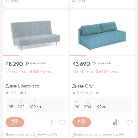
августа
августа
48 290
₽
64 390
₽
43 690
₽
62 410
₽
или частями от
4 024
₽ в мес.
или частями от
3 640
₽ в мес.
Диван Liberty box
Диван City
5.0
1
Без оценок
Ш.
Д.
В.
Ш.
Д.
В.
105
-
202
-
109 см.
98
-
204
-
92 см.
Доступно онлайн, доставка 20
Доступно онлайн, доставка 20