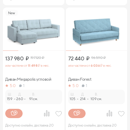
New
137 980
₽
197 120
₽
72 440
₽
96 590
₽
или частями от
11 498
₽ в мес.
или частями от
6 036
₽ в мес.
Диван Megapolis угловой
Диван Forest
5.0
1
5.0
1
Ш.
Д.
В.
Ш.
Д.
В.
159
-
260
-
91 см.
105
-
214
-
109 см.
Доступно онлайн, доставка 20
Доступно онлайн, доставка 20