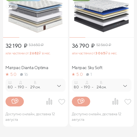
Хит
New
32 190
₽
53 650
₽
36 790
₽
52 560
₽
или частями от
2 682
₽ в мес.
или частями от
3 065
₽ в мес.
Матрас Dianta Optima
Матрас Sky Soft
5.0
16
5.0
1
Ш.
Д.
В.
Ш.
Д.
В.
80
-
190
-
29 см.
80
-
190
-
24 см.
Доступно онлайн, доставка 12
Доступно онлайн, доставка 12
августа
августа