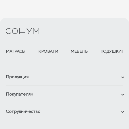
МАТРАСЫ
КРОВАТИ
МЕБЕЛЬ
ПОДУШКИ И 
Продукция
Сертификаты
Покупателям
Гарантии
Рассрочка и кредит
Материалы и технологии
Сотрудничество
Обмен и возврат
Сроки изготовления
Франчайзинг
Доставка и оплата
Блог