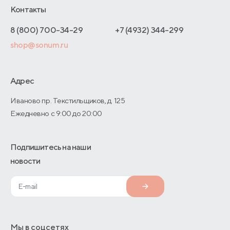
Отельерам
Контакты
Как оформить заказ
Отзывы покупателей
Интернет-магазинам
Адреса магазинов
8 (800) 700-34-29
+7 (4932) 344-299
Оптовые продажи
shop@sonum.ru
Договор-оферты
Дизайнерам интерьеров
О производстве
Адрес
Иваново пр. Текстильщиков, д. 125
Ежедневно с 9:00 до 20:00
Подпишитесь на наши
новости
Мы в соцсетях