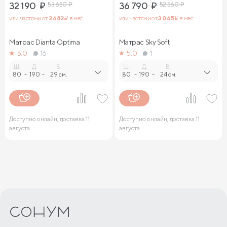
32 190
₽
53 650
₽
36 790
₽
52 560
₽
или частями от
2 682
₽ в мес.
или частями от
3 065
₽ в мес.
Матрас Dianta Optima
Матрас Sky Soft
5.0
16
5.0
1
Ш.
Д.
В.
Ш.
Д.
В.
80
-
190
-
29 см.
80
-
190
-
24 см.
Доступно онлайн, доставка 11
Доступно онлайн, доставка 11
августа
августа