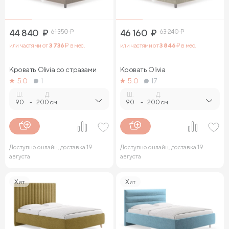
44 840
₽
61 350
₽
46 160
₽
63 240
₽
или частями от
3 736
₽ в мес.
или частями от
3 846
₽ в мес.
Кровать Olivia со стразами
Кровать Olivia
5.0
1
5.0
17
Ш.
Д.
Ш.
Д.
90
-
200 см.
90
-
200 см.
Доступно онлайн, доставка 19
Доступно онлайн, доставка 19
августа
августа
Хит
Хит