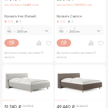
или частями от
1 628
₽ в мес.
или частями от
2 970
₽ в мес.
Кровать Ines (белый)
Кровать Caprice
5.0
3
5.0
2
Ш.
Д.
Ш.
Д.
90
-
200 см.
90
-
200 см.
Доступно онлайн, доставка 19
Доступно онлайн, доставка 19
августа
августа
51 740
₽
76 190
₽
49 440
₽
72 660
₽