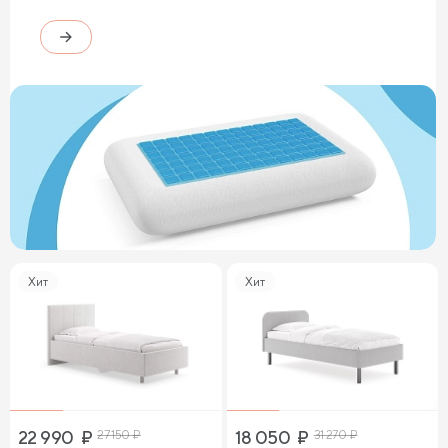
Хит
Хит
22 990
₽
27 150
₽
18 050
₽
31 270
₽