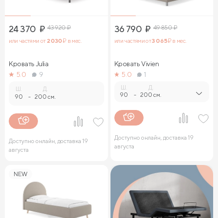
24 370
₽
43 920
₽
36 790
₽
49 850
₽
или частями от
2 030
₽ в мес.
или частями от
3 065
₽ в мес.
Кровать Julia
Кровать Vivien
5.0
9
5.0
1
Ш.
Д.
Ш.
Д.
90
-
200 см.
90
-
200 см.
Доступно онлайн, доставка 19
Доступно онлайн, доставка 19
августа
августа
NEW