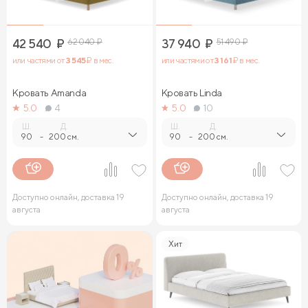
42 540
₽
62 040
₽
37 940
₽
51 490
₽
или частями от
3 545
₽ в мес.
или частями от
3 161
₽ в мес.
Кровать Amanda
Кровать Linda
5.0
4
5.0
10
Ш.
Д.
Ш.
Д.
90
-
200 см.
90
-
200 см.
Доступно онлайн, доставка 19
Доступно онлайн, доставка 19
августа
августа
Хит