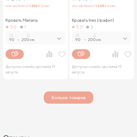
или частями от
1 436
₽ в мес.
или частями от
1 628
₽ в мес.
Кровать Mariana
Кровать Ines (графит)
5.0
1
5.0
3
Ш.
Д.
Ш.
Д.
90
-
200 см.
90
-
200 см.
Доступно онлайн, доставка 19
Доступно онлайн, доставка 19
августа
августа
Больше товаров