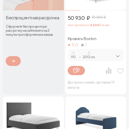
Беспроцентная рассрочка
50 930
₽
70 050
₽
или частями от
4 244
₽ в мес.
Оформите беспроцентную
рассрочку на сайте всего за 2
минуты при оформлении заказа
Кровать Boston
5.0
1
Ш.
Д.
90
-
200 см.
Доступно онлайн, доставка 19
августа