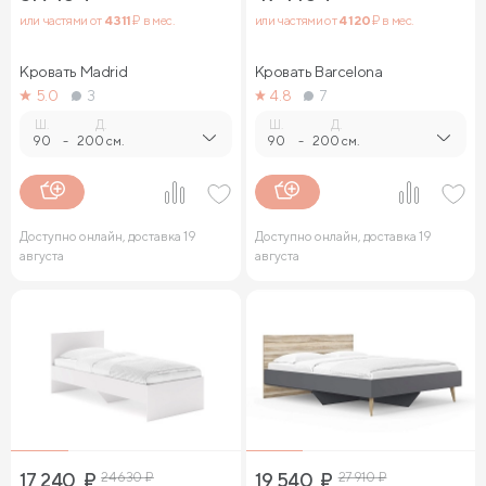
или частями от
4 311
₽ в мес.
или частями от
4 120
₽ в мес.
Кровать Madrid
Кровать Barcelona
5.0
3
4.8
7
Ш.
Д.
Ш.
Д.
90
-
200 см.
90
-
200 см.
Доступно онлайн, доставка 19
Доступно онлайн, доставка 19
августа
августа
17 240
₽
24 630
₽
19 540
₽
27 910
₽