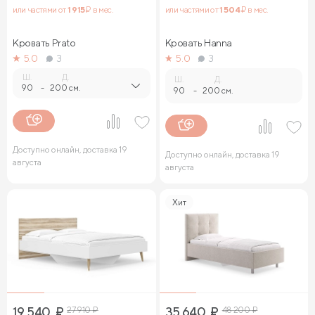
или частями от
1 915
₽ в мес.
или частями от
1 504
₽ в мес.
Кровать Prato
Кровать Hanna
5.0
3
5.0
3
Ш.
Д.
Ш.
Д.
90
-
200 см.
90
-
200 см.
Доступно онлайн, доставка 19
Доступно онлайн, доставка 19
августа
августа
Хит
19 540
₽
27 910
₽
35 640
₽
48 200
₽