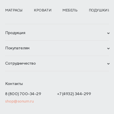
МАТРАСЫ
КРОВАТИ
МЕБЕЛЬ
ПОДУШКИ И 
Продукция
Сертификаты
Покупателям
Гарантии
Рассрочка и кредит
Материалы и технологии
Сотрудничество
Обмен и возврат
Сроки изготовления
Франчайзинг
Доставка и оплата
Блог
Отельерам
Контакты
Как оформить заказ
Отзывы покупателей
Интернет-магазинам
Адреса магазинов
8 (800) 700-34-29
+7 (4932) 344-299
Оптовые продажи
shop@sonum.ru
Договор-оферты
Дизайнерам интерьеров