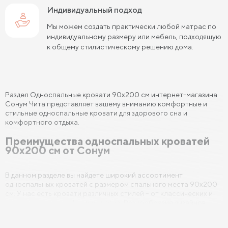
Индивидуальный подход
Мы можем создать практически любой матрас по
индивидуальному размеру или мебель, подходящую
к общему стилистическому решению дома.
Раздел Односпальные кровати 90x200 см интернет-магазина
Сонум Чита представляет вашему вниманию комфортные и
стильные односпальные кровати для здорового сна и
комфортного отдыха.
Преимущества односпальных кроватей
90х200 см от Сонум
В данном разделе вы найдете широкий ассортимент
односпальных кроватей с размером спального места 90x200
см. У нас есть кровати различных стилей – от классических и
современных до лофта и модерна. Разнообразие дизайнов
позволит выбрать кровать, которая идеально впишется в ваш
интерьер, а широкий выбор материалов обивки и цветовых