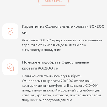
Все статьи
Односпальные кровати 90 см шириной
Односпальные кровати 120 см шириной
Односпальные кровати 140 см шириной
Гарантия на Односпальные кровати 90х200
Односпальные кровати 190 см длиной
см
Компания СОНУМ предоставляет своим клиентам
Односпальные кровати 200 см длиной
гарантию от 18 месяцев до 10 лет на всю
выпускаемую продукцию.
Односпальные кровати 80х190 см
Односпальные кровати 80х200 см
Поможем подобрать Односпальные
кровати 90х200 см
Односпальные кровати 90х190 см
Наши консультанты помогут выбрать
Односпальные кровати 90х200 см
Односпальные кровати 90х200 см под ваши
критерии цены и комфорта. В каталоге СОНУМ
Односпальные кровати 120х190 см
представлен широкий модельный ряд мебели для
спальни, кроватей, матрасов, постельного белья,
Односпальные кровати 120х200 см
подушек и аксессуаров для сна.