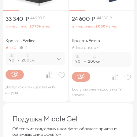
33 340
₽
44 920
₽
24 600
₽
44 380
₽
или частями от
2 778
₽ в мес.
или частями от
2 050
₽ в мес.
Кровать Eveline
Кровать Emma
5.0
2
Без оценок
Ш.
Д.
Ш.
Д.
90
-
200 см.
90
-
200 см.
Доступно онлайн, доставка 19
Доступно онлайн, доставка 19
августа
августа
Подушка Middle Gel
Обеспечит поддержку и комфорт, обладает приятным
охлаждающим эффектом