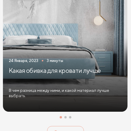
Односпальные кровати голубого цвета
Односпальные кровати цвета графит
Односпальные кровати желтого цвета
Односпальные кровати зеленого цвета
Односпальные кровати коричневого цвета
24 Января, 2023
3 минуты
Односпальные кровати красного цвета
Какая обивка для кровати лучше
Односпальные кровати розового цвета
Односпальные кровати синего цвета
В чем разница между ними, и какой материал лучше
выбрать.
Односпальные кровати фиолетового цвета
Односпальные кровати черного цвета
Односпальные кровати 80 см шириной