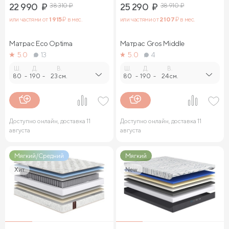
22 990
₽
38 310
₽
25 290
₽
38 910
₽
или частями от
1 915
₽ в мес.
или частями от
2 107
₽ в мес.
Матрас Eco Optima
Матрас Gros Middle
5.0
13
5.0
4
Ш.
Д.
В.
Ш.
Д.
В.
80
-
190
-
23 см.
80
-
190
-
24 см.
Доступно онлайн, доставка 11
Доступно онлайн, доставка 11
августа
августа
Мягкий/Средний
Мягкий
Хит
New