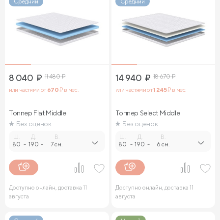
Средний
Средний
8 040
₽
11 480
₽
14 940
₽
18 670
₽
или частями от
670
₽ в мес.
или частями от
1 245
₽ в мес.
Топпер Flat Middle
Топпер Select Middle
Без оценок
Без оценок
Ш.
Д.
В.
Ш.
Д.
В.
80
-
190
-
7 см.
80
-
190
-
6 см.
Доступно онлайн, доставка 11
Доступно онлайн, доставка 11
августа
августа