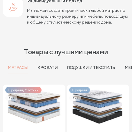
Индивидуальный подход
Мы можем создать практически любой матрас по
индивидуальному размеру или мебель, подходящую
к общему стилистическому решению дома.
Товары с лучшими ценами
МАТРАСЫ
КРОВАТИ
ПОДУШКИ И ТЕКСТИЛЬ
МЕ
Средний/Жесткий
Средний
Хит
Хит