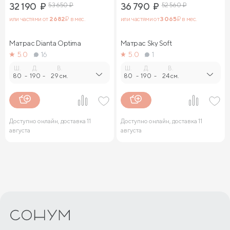
32 190
₽
53 650
₽
36 790
₽
52 560
₽
или частями от
2 682
₽ в мес.
или частями от
3 065
₽ в мес.
Матрас Dianta Optima
Матрас Sky Soft
5.0
16
5.0
1
Ш.
Д.
В.
Ш.
Д.
В.
80
-
190
-
29 см.
80
-
190
-
24 см.
Доступно онлайн, доставка 11
Доступно онлайн, доставка 11
августа
августа