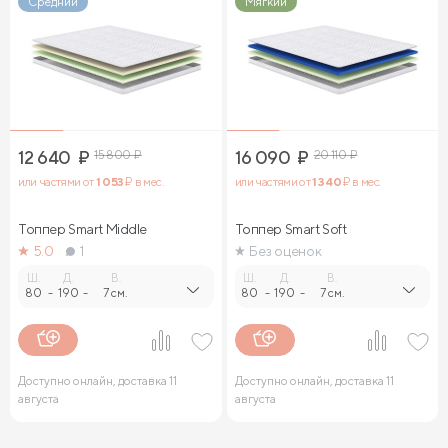
Средний
Мягкий
12 640
₽
15 800
₽
16 090
₽
20 110
₽
или частями от
1 053
₽ в мес.
или частями от
1 340
₽ в мес.
Топпер Smart Middle
Топпер Smart Soft
5.0
1
Без оценок
Ш.
Д.
В.
Ш.
Д.
В.
80
-
190
-
7 см.
80
-
190
-
7 см.
Доступно онлайн, доставка 11
Доступно онлайн, доставка 11
августа
августа