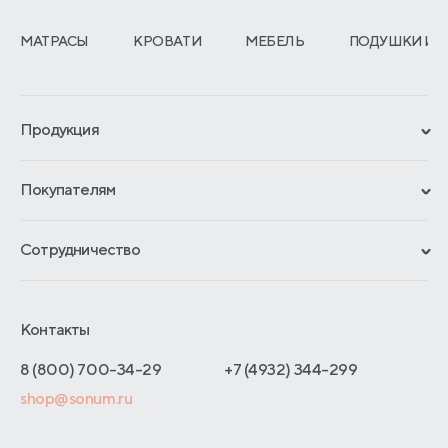
МАТРАСЫ
КРОВАТИ
МЕБЕЛЬ
ПОДУШКИ И 
Продукция
Сертификаты
Покупателям
Гарантии
Рассрочка и кредит
Материалы и технологии
Сотрудничество
Обмен и возврат
Сроки изготовления
Франчайзинг
Доставка и оплата
Блог
Отельерам
Контакты
Как оформить заказ
Отзывы покупателей
Интернет-магазинам
Адреса магазинов
8 (800) 700-34-29
+7 (4932) 344-299
Оптовые продажи
shop@sonum.ru
Договор-оферты
Дизайнерам интерьеров