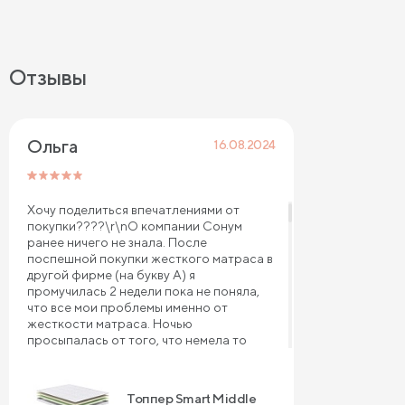
Отзывы
Ольга 
16.08.2024
Хочу поделиться впечатлениями от
покупки????\r\nО компании Сонум
ранее ничего не знала. После
поспешной покупки жесткого матраса в
другой фирме (на букву А) я
промучилась 2 недели пока не поняла,
что все мои проблемы именно от
жесткости матраса. Ночью
просыпалась от того, что немела то
одна рука, то другая, а утром вставала с
деревянной спиной, как будто не спала,
а всю ночь огород вспахивала. Фирма
Топпер Smart Middle