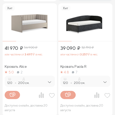
Хит
Хит
41 970
₽
56 900
₽
39 090
₽
52 790
₽
или частями от
3 497
₽ в мес.
или частями от
3 257
₽ в мес.
Кровать Alice
Кровать Paola R
5.0
2
4.8
7
Ш.
Д.
Ш.
Д.
120
-
200 см.
120
-
200 см.
Доступно онлайн, доставка 20
Доступно онлайн, доставка 20
августа
августа