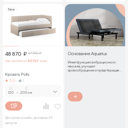
New
48 870
₽
67 350
₽
Основание Aquarius
или частями от
4 072
₽ в мес.
Имеет функцию вибрационного
массажа, улучшает
кровообращение и предотвращает
Кровать Polly
затекание мышц
5.0
1
Ш.
Д.
120
-
200 см.
Доступно онлайн, доставка 20
августа