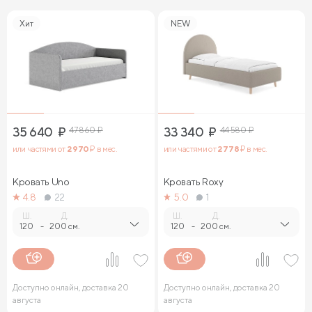
Хит
NEW
35 640
₽
47 860
₽
33 340
₽
44 580
₽
или частями от
2 970
₽ в мес.
или частями от
2 778
₽ в мес.
Кровать Uno
Кровать Roxy
4.8
22
5.0
1
Ш.
Д.
Ш.
Д.
120
-
200 см.
120
-
200 см.
Доступно онлайн, доставка 20
Доступно онлайн, доставка 20
августа
августа