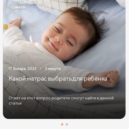
Детские кровати белого цвета
Советы
Детские кровати голубого цвета
Детские кровати цвета графит
Детские кровати желтого цвета
Детские кровати зеленого цвета
Детские кровати коричневого цвета
17 Января, 2023
3 минуты
Детские кровати красного цвета
Какой матрас выбрать для ребёнка
Детские кровати оранжевого цвета
Детские кровати розового цвета
Ответ на этот вопрос родители смогут найти в данной
статье.
Детские кровати синего цвета
Детские кровати фиолетового цвета