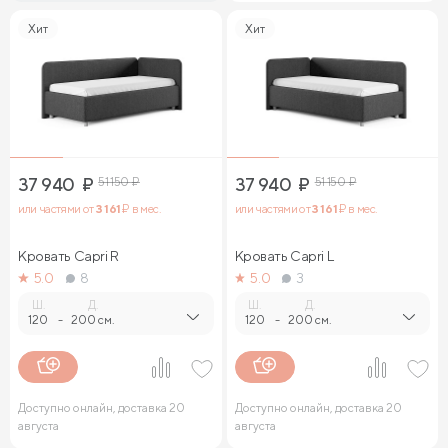
Хит
Хит
37 940
₽
51 150
₽
37 940
₽
51 150
₽
или частями от
3 161
₽ в мес.
или частями от
3 161
₽ в мес.
Кровать Capri R
Кровать Capri L
5.0
8
5.0
3
Ш.
Д.
Ш.
Д.
120
-
200 см.
120
-
200 см.
Доступно онлайн, доставка 20
Доступно онлайн, доставка 20
августа
августа