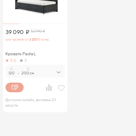
39 090
₽
52 790
₽
или частями от
3 257
₽ в мес.
Кровать Paola L
5.0
5
Ш.
Д.
120
-
200 см.
Доступно онлайн, доставка 20
августа