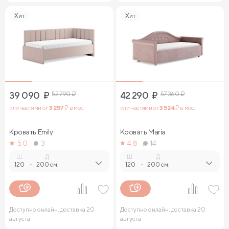
Хит
Хит
39 090
₽
52 790
₽
42 290
₽
57 360
₽
или частями от
3 257
₽ в мес.
или частями от
3 524
₽ в мес.
Кровать Emily
Кровать Maria
5.0
3
4.8
14
Ш.
Д.
Ш.
Д.
120
-
200 см.
120
-
200 см.
Доступно онлайн, доставка 20
Доступно онлайн, доставка 20
августа
августа