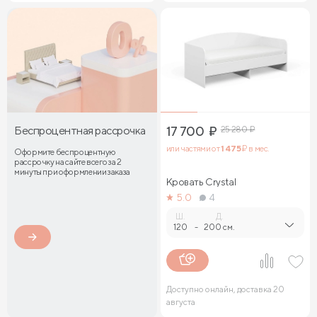
Беспроцентная рассрочка
17 700
₽
25 280
₽
или частями от
1 475
₽ в мес.
Оформите беспроцентную
рассрочку на сайте всего за 2
минуты при оформлении заказа
Кровать Crystal
5.0
4
Ш.
Д.
120
-
200 см.
Доступно онлайн, доставка 20
августа