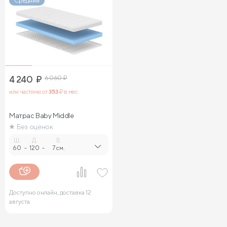
Средний
4 240
₽
6 060
₽
или частями от
353
₽ в мес.
Матрас Baby Middle
Без оценок
Ш.
Д.
В.
60
-
120
-
7 см.
Доступно онлайн, доставка 12
августа