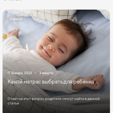
Детские матрасы 70х140 см
Детские матрасы 80х180 см
Советы
Детские матрасы 90х180 см
Детские матрасы 90х200 см
Детские матрасы из натурального латекса
Детские матрасы средней жесткости
Детские матрасы 60х120
Детские матрасы 70х160
17 Января, 2023
3 минуты
Детские матрасы 80х160
Какой матрас выбрать для ребёнка
Детские беспружинные матрасы
Детские кокосовые матрасы
Ответ на этот вопрос родители смогут найти в данной
статье.