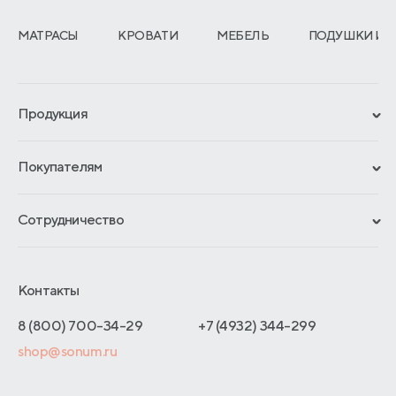
МАТРАСЫ
КРОВАТИ
МЕБЕЛЬ
ПОДУШКИ И 
Продукция
Сертификаты
Покупателям
Гарантии
Рассрочка и кредит
Материалы и технологии
Сотрудничество
Обмен и возврат
Сроки изготовления
Франчайзинг
Доставка и оплата
Блог
Отельерам
Контакты
Как оформить заказ
Отзывы покупателей
Интернет-магазинам
Адреса магазинов
8 (800) 700-34-29
+7 (4932) 344-299
Оптовые продажи
shop@sonum.ru
Договор-оферты
Дизайнерам интерьеров