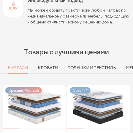
Индивидуальный подход
Мы можем создать практически любой матрас по
индивидуальному размеру или мебель, подходящую
к общему стилистическому решению дома.
Товары с лучшими ценами
МАТРАСЫ
КРОВАТИ
ПОДУШКИ И ТЕКСТИЛЬ
МЕ
Средний/Жесткий
Средний
Хит
Хит