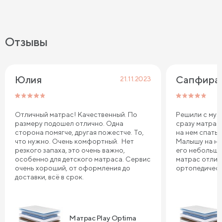
Отзывы
Юлия
Сапфира
21.11.2023
Отличный матрас! Качественный. По
Решили с муж
размеру подошел отлично. Одна
сразу матрас
сторона помягче, другая пожестче. То,
на нем спать 
что нужно. Очень комфортный. Нет
Малышу на не
резкого запаха, это очень важно,
его небольшо
особенно для детского матраса. Сервис
матрас отлич
очень хороший, от оформления до
ортопедическ
доставки, всё в срок.
Матрас Play Optima