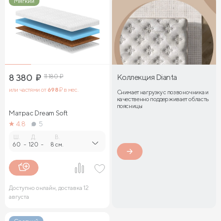
Мягкий
8 380
₽
11 180
₽
Коллекция Dianta
или частями от
698
₽ в мес.
Снимает нагрузку с позвоночника и
качественно поддерживает область
поясницы
Матрас Dream Soft
4.8
5
Ш.
Д.
В.
60
-
120
-
8 см.
Доступно онлайн, доставка 12
августа