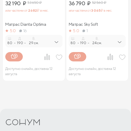
32 190
₽
53 650
₽
36 790
₽
52 560
₽
или частями от
2 682
₽ в мес.
или частями от
3 065
₽ в мес.
Матрас Dianta Optima
Матрас Sky Soft
5.0
16
5.0
1
Ш.
Д.
В.
Ш.
Д.
В.
80
-
190
-
29 см.
80
-
190
-
24 см.
Доступно онлайн, доставка 12
Доступно онлайн, доставка 12
августа
августа