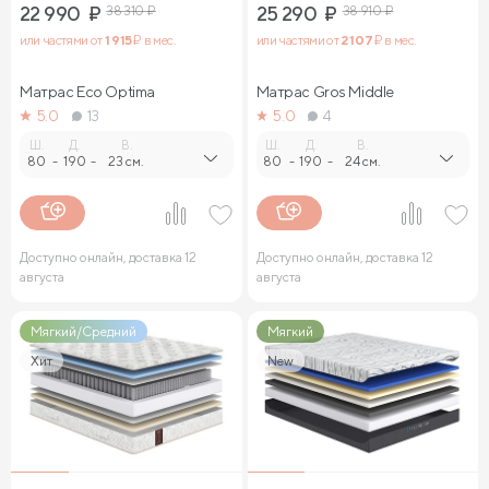
22 990
₽
38 310
₽
25 290
₽
38 910
₽
или частями от
1 915
₽ в мес.
или частями от
2 107
₽ в мес.
Матрас Eco Optima
Матрас Gros Middle
5.0
13
5.0
4
Ш.
Д.
В.
Ш.
Д.
В.
80
-
190
-
23 см.
80
-
190
-
24 см.
Доступно онлайн, доставка 12
Доступно онлайн, доставка 12
августа
августа
Мягкий/Средний
Мягкий
Хит
New