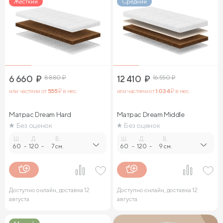
Жесткий
Средний
6 660
₽
8 880
₽
12 410
₽
16 550
₽
или частями от
555
₽ в мес.
или частями от
1 034
₽ в мес.
Матрас Dream Hard
Матрас Dream Middle
Без оценок
Без оценок
Ш.
Д.
В.
Ш.
Д.
В.
60
-
120
-
7 см.
60
-
120
-
9 см.
Доступно онлайн, доставка 12
Доступно онлайн, доставка 12
августа
августа