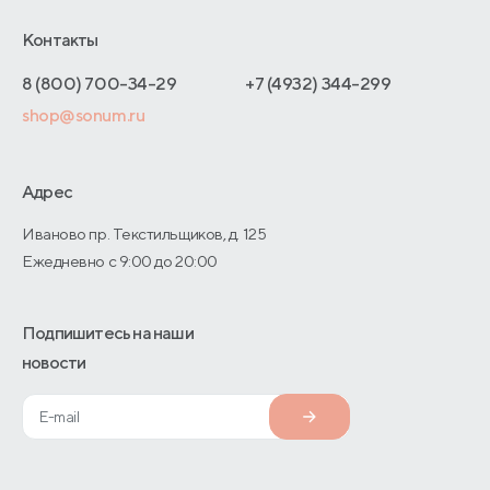
Доставка и оплата
Блог
Отельерам
Контакты
Как оформить заказ
Отзывы покупателей
Интернет-магазинам
Адреса магазинов
8 (800) 700-34-29
+7 (4932) 344-299
Оптовые продажи
shop@sonum.ru
Договор-оферты
Дизайнерам интерьеров
О производстве
Адрес
Иваново пр. Текстильщиков, д. 125
Ежедневно с 9:00 до 20:00
Подпишитесь на наши
новости