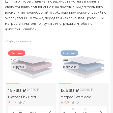
Для того чтобы спальная поверхность могла выполнять
свою функцию полноценно и на протяжении длительного
времени, не пренебрегайте соблюдением рекомендаций по
эксплуатации. А также, перед тем как вскрывать рулонный
матрас, внимательно изучите инструкцию, чтобы не
допустить ошибок.
Подборка товаров
Жесткий
Средний
Хит
Хит
В скрутке
В скрутке
15 740
₽
24 220
₽
13 640
₽
20 980
₽
Матрас Flex Hard
Матрас Flex Middle
4.7
7
4.9
10
Ш.
Д.
В.
Ш.
Д.
В.
70
-
180
-
21 см.
70
-
180
-
16 см.