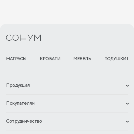
МАТРАСЫ
КРОВАТИ
МЕБЕЛЬ
ПОДУШКИ И 
Продукция
Сертификаты
Покупателям
Гарантии
Рассрочка и кредит
Материалы и технологии
Сотрудничество
Обмен и возврат
Сроки изготовления
Франчайзинг