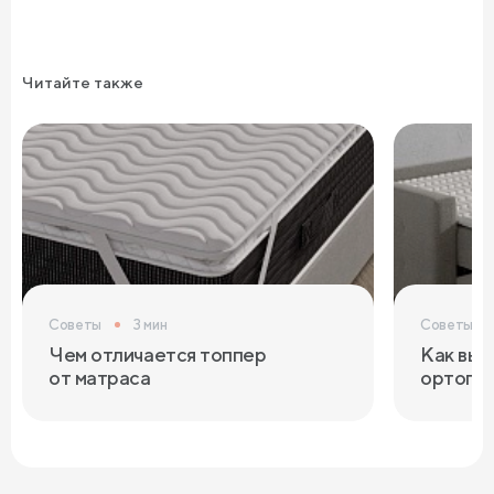
Читайте также
Советы
3 мин
Советы
Чем отличается топпер
Как выб
от матраса
ортопед